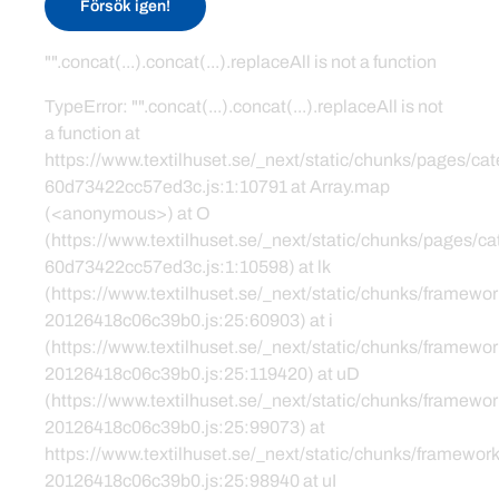
Försök igen!
"".concat(...).concat(...).replaceAll is not a function
TypeError: "".concat(...).concat(...).replaceAll is not
a function at
https://www.textilhuset.se/_next/static/chunks/pages/c
60d73422cc57ed3c.js:1:10791 at Array.map
(<anonymous>) at O
(https://www.textilhuset.se/_next/static/chunks/pages/
60d73422cc57ed3c.js:1:10598) at lk
(https://www.textilhuset.se/_next/static/chunks/framewor
20126418c06c39b0.js:25:60903) at i
(https://www.textilhuset.se/_next/static/chunks/framewor
20126418c06c39b0.js:25:119420) at uD
(https://www.textilhuset.se/_next/static/chunks/framewor
20126418c06c39b0.js:25:99073) at
https://www.textilhuset.se/_next/static/chunks/framework
20126418c06c39b0.js:25:98940 at uI