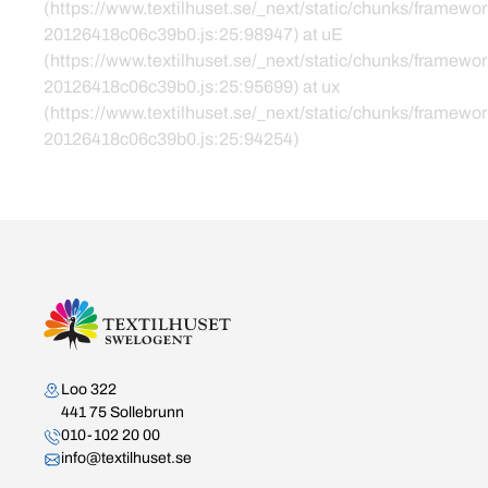
(https://www.textilhuset.se/_next/static/chunks/framewor
20126418c06c39b0.js:25:98947) at uE
(https://www.textilhuset.se/_next/static/chunks/framewor
20126418c06c39b0.js:25:95699) at ux
(https://www.textilhuset.se/_next/static/chunks/framewor
20126418c06c39b0.js:25:94254)
Kontakta oss
Loo 322
441 75 Sollebrunn
010-102 20 00
info@textilhuset.se