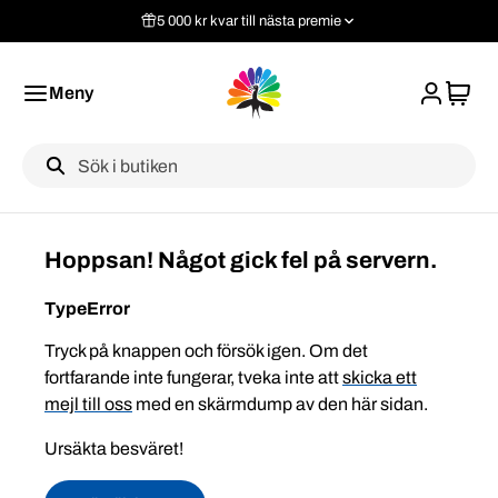
5 000 kr kvar till nästa premie
Meny
Label
Hoppsan! Något gick fel på servern.
TypeError
Tryck på knappen och försök igen. Om det
fortfarande inte fungerar, tveka inte att
skicka ett
mejl till oss
med en skärmdump av den här sidan.
Ursäkta besväret!