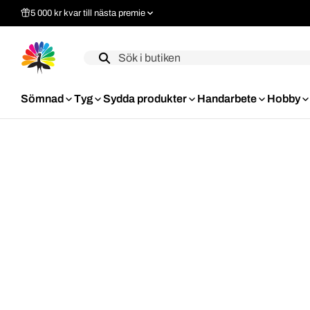
5 000 kr kvar till nästa premie
Label
Sömnad
Tyg
Sydda produkter
Handarbete
Hobby