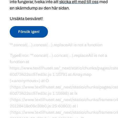
inte fungerar, tveka inte att
skicka ett mejl till oss
med
en skärmdump av den här sidan.
Ursäkta besväret!
Försök igen!
"".concat(...).concat(...).replaceAll is not a function
TypeError: "".concat(...).concat(...).replaceAll is not a
function at
https://www.textilhuset.se/_next/static/chunks/pages/c
60d73422cc57ed3c.js:1:10791 at Array.map
(<anonymous>) at O
(https://www.textilhuset.se/_next/static/chunks/pages/
60d73422cc57ed3c.js:1:10598) at lk
(https://www.textilhuset.se/_next/static/chunks/framewor
20126418c06c39b0.js:25:60903) at i
(https://www.textilhuset.se/_next/static/chunks/framewor