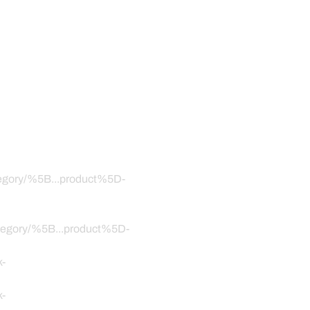
ategory/%5B...product%5D-
category/%5B...product%5D-
k-
k-