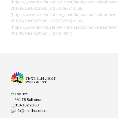
(https://www.textilhuset.se/_next/static/chunks/framewor
20126418c06c39b0.js:25:98947) at uE
(https://www.textilhuset.se/_next/static/chunks/framewor
20126418c06c39b0.js:25:95699) at ux
(https://www.textilhuset.se/_next/static/chunks/framewor
20126418c06c39b0.js:25:94254)
Kontakta oss
Loo 322
441 75 Sollebrunn
010-102 20 00
info@textilhuset.se