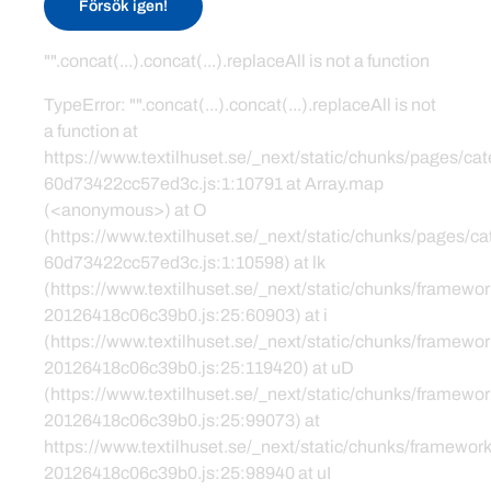
Försök igen!
"".concat(...).concat(...).replaceAll is not a function
TypeError: "".concat(...).concat(...).replaceAll is not
a function at
https://www.textilhuset.se/_next/static/chunks/pages/c
60d73422cc57ed3c.js:1:10791 at Array.map
(<anonymous>) at O
(https://www.textilhuset.se/_next/static/chunks/pages/
60d73422cc57ed3c.js:1:10598) at lk
(https://www.textilhuset.se/_next/static/chunks/framewor
20126418c06c39b0.js:25:60903) at i
(https://www.textilhuset.se/_next/static/chunks/framewor
20126418c06c39b0.js:25:119420) at uD
(https://www.textilhuset.se/_next/static/chunks/framewor
20126418c06c39b0.js:25:99073) at
https://www.textilhuset.se/_next/static/chunks/framework
20126418c06c39b0.js:25:98940 at uI