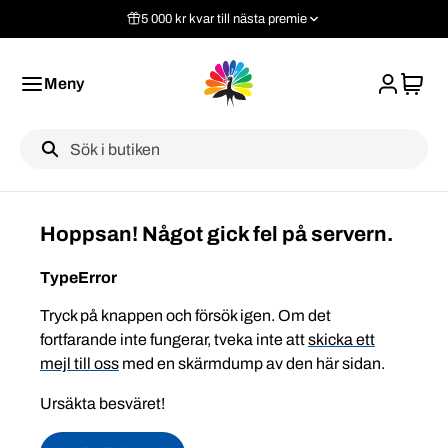
5 000 kr kvar till nästa premie
Meny
Label
Hoppsan! Något gick fel på servern.
TypeError
Tryck på knappen och försök igen. Om det
fortfarande inte fungerar, tveka inte att
skicka ett
mejl till oss
med en skärmdump av den här sidan.
Ursäkta besväret!