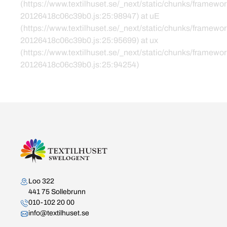
(https://www.textilhuset.se/_next/static/chunks/framewor
20126418c06c39b0.js:25:98947) at uE
(https://www.textilhuset.se/_next/static/chunks/framewor
20126418c06c39b0.js:25:95699) at ux
(https://www.textilhuset.se/_next/static/chunks/framewor
20126418c06c39b0.js:25:94254)
Kontakta oss
Loo 322
441 75 Sollebrunn
010-102 20 00
info@textilhuset.se