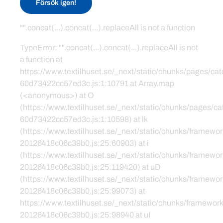
Försök igen!
"".concat(...).concat(...).replaceAll is not a function
TypeError: "".concat(...).concat(...).replaceAll is not
a function at
https://www.textilhuset.se/_next/static/chunks/pages/c
60d73422cc57ed3c.js:1:10791 at Array.map
(<anonymous>) at O
(https://www.textilhuset.se/_next/static/chunks/pages/
60d73422cc57ed3c.js:1:10598) at lk
(https://www.textilhuset.se/_next/static/chunks/framewor
20126418c06c39b0.js:25:60903) at i
(https://www.textilhuset.se/_next/static/chunks/framewor
20126418c06c39b0.js:25:119420) at uD
(https://www.textilhuset.se/_next/static/chunks/framewor
20126418c06c39b0.js:25:99073) at
https://www.textilhuset.se/_next/static/chunks/framework
20126418c06c39b0.js:25:98940 at uI