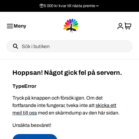
5 000 kr kvar till nästa premie
Meny
Label
Hoppsan! Något gick fel på servern.
TypeError
Tryck på knappen och försök igen. Om det
fortfarande inte fungerar, tveka inte att
skicka ett
mejl till oss
med en skärmdump av den här sidan.
Ursäkta besväret!