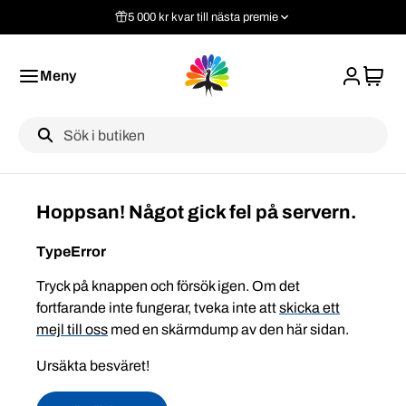
5 000 kr kvar till nästa premie
Meny
Label
Hoppsan! Något gick fel på servern.
TypeError
Tryck på knappen och försök igen. Om det
fortfarande inte fungerar, tveka inte att
skicka ett
mejl till oss
med en skärmdump av den här sidan.
Ursäkta besväret!