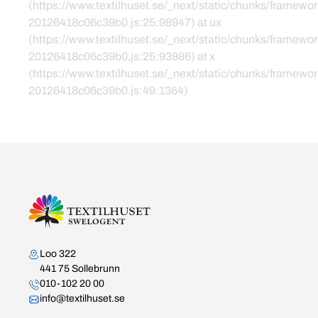
(https://www.textilhuset.se/_next/static/chunks/framewor
20126418c06c39b0.js:25:98947) at ux
(https://www.textilhuset.se/_next/static/chunks/framewor
20126418c06c39b0.js:25:93986) at x
(https://www.textilhuset.se/_next/static/chunks/framewor
20126418c06c39b0.js:49:1364)
Kontakta oss
Loo 322
441 75 Sollebrunn
010-102 20 00
info@textilhuset.se