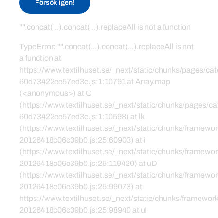
Försök igen!
"".concat(...).concat(...).replaceAll is not a function
TypeError: "".concat(...).concat(...).replaceAll is not
a function at
https://www.textilhuset.se/_next/static/chunks/pages/c
60d73422cc57ed3c.js:1:10791 at Array.map
(<anonymous>) at O
(https://www.textilhuset.se/_next/static/chunks/pages/
60d73422cc57ed3c.js:1:10598) at lk
(https://www.textilhuset.se/_next/static/chunks/framewor
20126418c06c39b0.js:25:60903) at i
(https://www.textilhuset.se/_next/static/chunks/framewor
20126418c06c39b0.js:25:119420) at uD
(https://www.textilhuset.se/_next/static/chunks/framewor
20126418c06c39b0.js:25:99073) at
https://www.textilhuset.se/_next/static/chunks/framework
20126418c06c39b0.js:25:98940 at uI