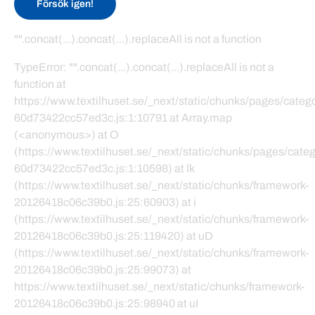
Försök igen!
"".concat(...).concat(...).replaceAll is not a function
TypeError: "".concat(...).concat(...).replaceAll is not a
function at
https://www.textilhuset.se/_next/static/chunks/pages/cate
60d73422cc57ed3c.js:1:10791 at Array.map
(<anonymous>) at O
(https://www.textilhuset.se/_next/static/chunks/pages/cat
60d73422cc57ed3c.js:1:10598) at lk
(https://www.textilhuset.se/_next/static/chunks/framework-
20126418c06c39b0.js:25:60903) at i
(https://www.textilhuset.se/_next/static/chunks/framework-
20126418c06c39b0.js:25:119420) at uD
(https://www.textilhuset.se/_next/static/chunks/framework-
20126418c06c39b0.js:25:99073) at
https://www.textilhuset.se/_next/static/chunks/framework-
20126418c06c39b0.js:25:98940 at uI