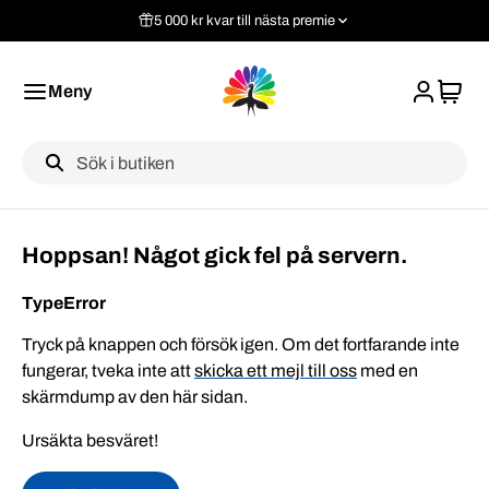
5 000 kr kvar till nästa premie
Meny
Label
Hoppsan! Något gick fel på servern.
TypeError
Tryck på knappen och försök igen. Om det fortfarande inte
fungerar, tveka inte att
skicka ett mejl till oss
med en
skärmdump av den här sidan.
Ursäkta besväret!