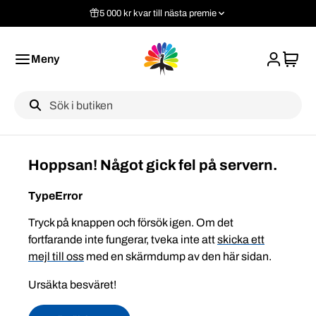
5 000 kr kvar till nästa premie
Meny
Label
Hoppsan! Något gick fel på servern.
TypeError
Tryck på knappen och försök igen. Om det
fortfarande inte fungerar, tveka inte att
skicka ett
mejl till oss
med en skärmdump av den här sidan.
Ursäkta besväret!