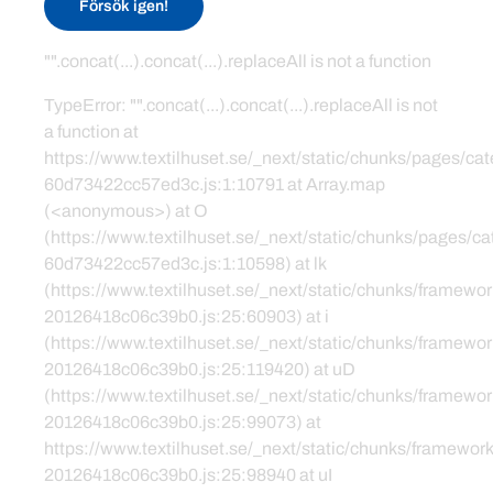
Försök igen!
"".concat(...).concat(...).replaceAll is not a function
TypeError: "".concat(...).concat(...).replaceAll is not
a function at
https://www.textilhuset.se/_next/static/chunks/pages/c
60d73422cc57ed3c.js:1:10791 at Array.map
(<anonymous>) at O
(https://www.textilhuset.se/_next/static/chunks/pages/
60d73422cc57ed3c.js:1:10598) at lk
(https://www.textilhuset.se/_next/static/chunks/framewor
20126418c06c39b0.js:25:60903) at i
(https://www.textilhuset.se/_next/static/chunks/framewor
20126418c06c39b0.js:25:119420) at uD
(https://www.textilhuset.se/_next/static/chunks/framewor
20126418c06c39b0.js:25:99073) at
https://www.textilhuset.se/_next/static/chunks/framework
20126418c06c39b0.js:25:98940 at uI