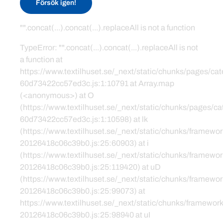
Försök igen!
"".concat(...).concat(...).replaceAll is not a function
TypeError: "".concat(...).concat(...).replaceAll is not
a function at
https://www.textilhuset.se/_next/static/chunks/pages/c
60d73422cc57ed3c.js:1:10791 at Array.map
(<anonymous>) at O
(https://www.textilhuset.se/_next/static/chunks/pages/
60d73422cc57ed3c.js:1:10598) at lk
(https://www.textilhuset.se/_next/static/chunks/framewor
20126418c06c39b0.js:25:60903) at i
(https://www.textilhuset.se/_next/static/chunks/framewor
20126418c06c39b0.js:25:119420) at uD
(https://www.textilhuset.se/_next/static/chunks/framewor
20126418c06c39b0.js:25:99073) at
https://www.textilhuset.se/_next/static/chunks/framework
20126418c06c39b0.js:25:98940 at uI