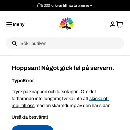
5 000 kr kvar till nästa premie
Meny
Label
Hoppsan! Något gick fel på servern.
TypeError
Tryck på knappen och försök igen. Om det
fortfarande inte fungerar, tveka inte att
skicka ett
mejl till oss
med en skärmdump av den här sidan.
Ursäkta besväret!