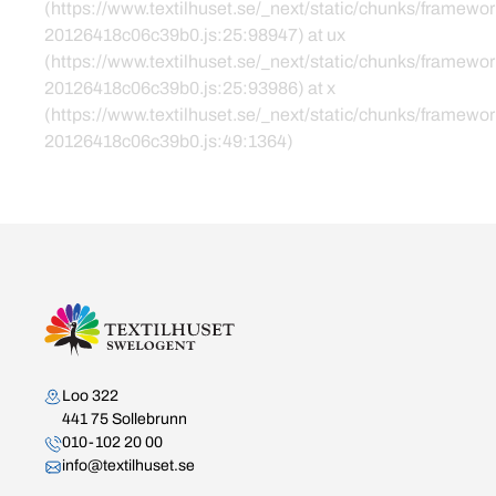
(https://www.textilhuset.se/_next/static/chunks/framewor
20126418c06c39b0.js:25:98947) at ux
(https://www.textilhuset.se/_next/static/chunks/framewor
20126418c06c39b0.js:25:93986) at x
(https://www.textilhuset.se/_next/static/chunks/framewor
20126418c06c39b0.js:49:1364)
Kontakta oss
Loo 322
441 75 Sollebrunn
010-102 20 00
info@textilhuset.se