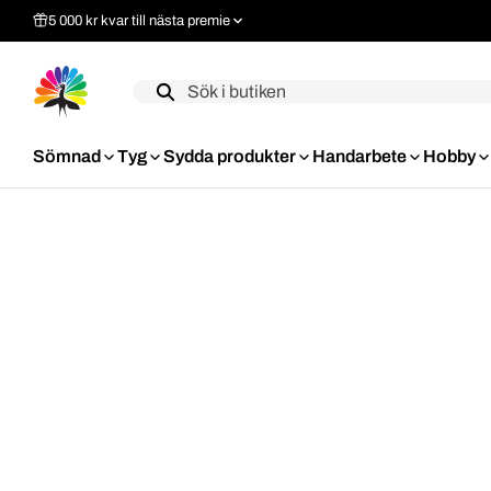
5 000 kr kvar till nästa premie
Label
Sömnad
Tyg
Sydda produkter
Handarbete
Hobby