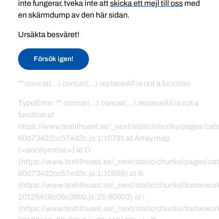
inte fungerar, tveka inte att
skicka ett mejl till oss
med
en skärmdump av den här sidan.
Ursäkta besväret!
Försök igen!
"".concat(...).concat(...).replaceAll is not a function
TypeError: "".concat(...).concat(...).replaceAll is not a
function at
https://www.textilhuset.se/_next/static/chunks/pages/c
60d73422cc57ed3c.js:1:10791 at Array.map
(<anonymous>) at O
(https://www.textilhuset.se/_next/static/chunks/pages/
60d73422cc57ed3c.js:1:10598) at lk
(https://www.textilhuset.se/_next/static/chunks/framewor
20126418c06c39b0.js:25:60903) at i
(https://www.textilhuset.se/_next/static/chunks/framewor