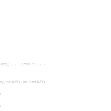
ategory/%5B...product%5D-
category/%5B...product%5D-
k-
k-