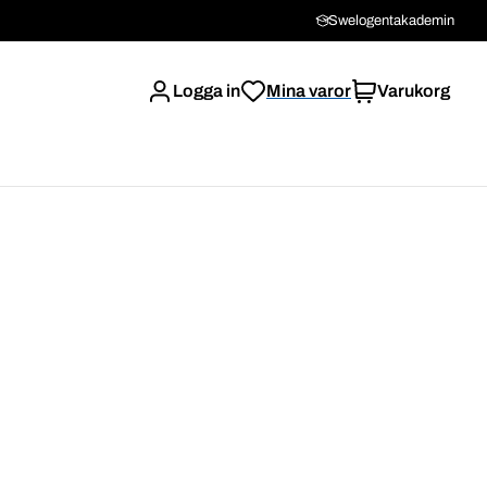
Swelogentakademin
Logga in
Mina varor
Varukorg