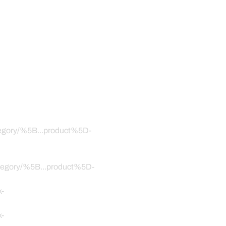
ategory/%5B...product%5D-
category/%5B...product%5D-
k-
k-