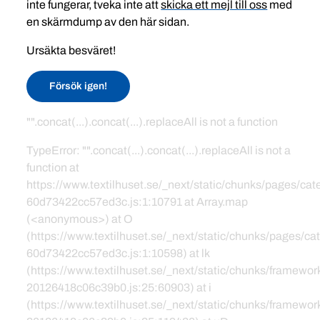
inte fungerar, tveka inte att
skicka ett mejl till oss
med
en skärmdump av den här sidan.
Ursäkta besväret!
Försök igen!
"".concat(...).concat(...).replaceAll is not a function
TypeError: "".concat(...).concat(...).replaceAll is not a
function at
https://www.textilhuset.se/_next/static/chunks/pages/c
60d73422cc57ed3c.js:1:10791 at Array.map
(<anonymous>) at O
(https://www.textilhuset.se/_next/static/chunks/pages/
60d73422cc57ed3c.js:1:10598) at lk
(https://www.textilhuset.se/_next/static/chunks/framewor
20126418c06c39b0.js:25:60903) at i
(https://www.textilhuset.se/_next/static/chunks/framewor