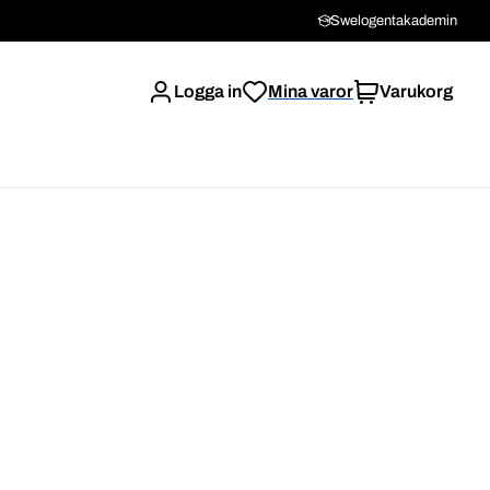
Swelogentakademin
Logga in
Mina varor
Varukorg