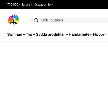
5 000 kr kvar till nästa premie
Label
Sömnad
Tyg
Sydda produkter
Handarbete
Hobby