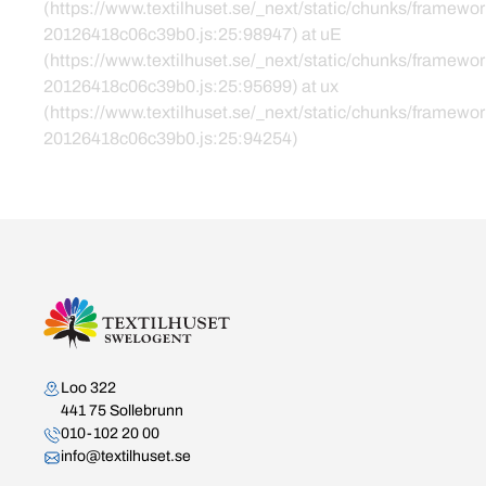
(https://www.textilhuset.se/_next/static/chunks/framewor
20126418c06c39b0.js:25:98947) at uE
(https://www.textilhuset.se/_next/static/chunks/framewor
20126418c06c39b0.js:25:95699) at ux
(https://www.textilhuset.se/_next/static/chunks/framewor
20126418c06c39b0.js:25:94254)
Kontakta oss
Loo 322
441 75 Sollebrunn
010-102 20 00
info@textilhuset.se