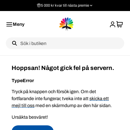
5 000 kr kvar till nästa premie
Meny
Label
Hoppsan! Något gick fel på servern.
TypeError
Tryck på knappen och försök igen. Om det
fortfarande inte fungerar, tveka inte att
skicka ett
mejl till oss
med en skärmdump av den här sidan.
Ursäkta besväret!