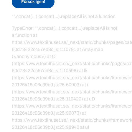
Försök igen!
"".concat(...).concat(...).replaceAll is not a function
TypeError: "".concat(...).concat(...).replaceAll is not
a function at
https://www.textilhuset.se/_next/static/chunks/pages/c
60d73422cc57ed3c.js:1:10791 at Array.map
(<anonymous>) at O
(https://www.textilhuset.se/_next/static/chunks/pages/
60d73422cc57ed3c.js:1:10598) at lk
(https://www.textilhuset.se/_next/static/chunks/framewor
20126418c06c39b0.js:25:60903) at i
(https://www.textilhuset.se/_next/static/chunks/framewor
20126418c06c39b0.js:25:119420) at uD
(https://www.textilhuset.se/_next/static/chunks/framewor
20126418c06c39b0.js:25:99073) at
https://www.textilhuset.se/_next/static/chunks/framework
20126418c06c39b0.js:25:98940 at uI