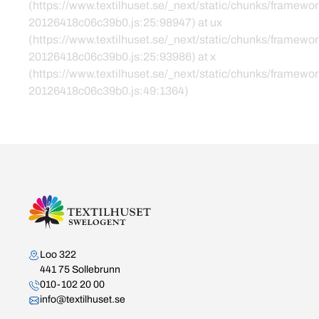
(https://www.textilhuset.se/_next/static/chunks/framewor
20126418c06c39b0.js:25:98947) at ux
(https://www.textilhuset.se/_next/static/chunks/framewor
20126418c06c39b0.js:25:93986) at x
(https://www.textilhuset.se/_next/static/chunks/framewor
20126418c06c39b0.js:49:1364)
Kontakta oss
Loo 322
441 75 Sollebrunn
010-102 20 00
info@textilhuset.se