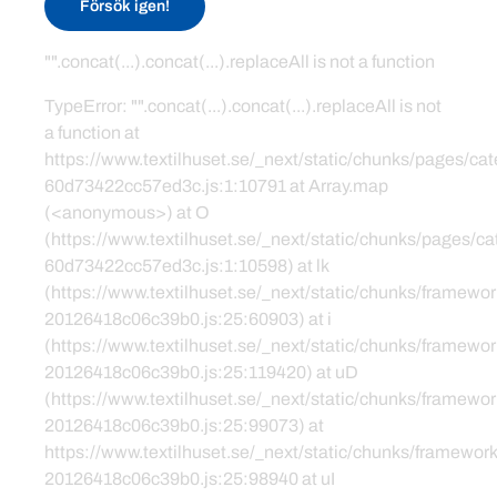
Försök igen!
"".concat(...).concat(...).replaceAll is not a function
TypeError: "".concat(...).concat(...).replaceAll is not
a function at
https://www.textilhuset.se/_next/static/chunks/pages/c
60d73422cc57ed3c.js:1:10791 at Array.map
(<anonymous>) at O
(https://www.textilhuset.se/_next/static/chunks/pages/
60d73422cc57ed3c.js:1:10598) at lk
(https://www.textilhuset.se/_next/static/chunks/framewor
20126418c06c39b0.js:25:60903) at i
(https://www.textilhuset.se/_next/static/chunks/framewor
20126418c06c39b0.js:25:119420) at uD
(https://www.textilhuset.se/_next/static/chunks/framewor
20126418c06c39b0.js:25:99073) at
https://www.textilhuset.se/_next/static/chunks/framework
20126418c06c39b0.js:25:98940 at uI