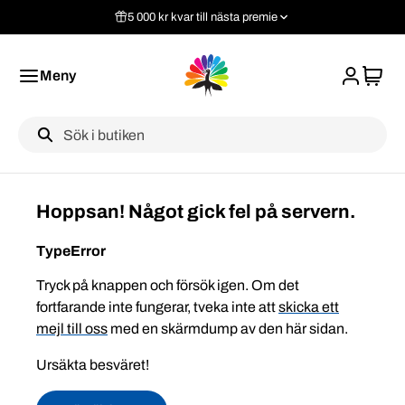
5 000 kr kvar till nästa premie
Meny
Label
Hoppsan! Något gick fel på servern.
TypeError
Tryck på knappen och försök igen. Om det
fortfarande inte fungerar, tveka inte att
skicka ett
mejl till oss
med en skärmdump av den här sidan.
Ursäkta besväret!