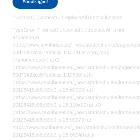
Försök igen!
"".concat(...).concat(...).replaceAll is not a function
TypeError: "".concat(...).concat(...).replaceAll is not
a function at
https://www.textilhuset.se/_next/static/chunks/pages/c
60d73422cc57ed3c.js:1:10791 at Array.map
(<anonymous>) at O
(https://www.textilhuset.se/_next/static/chunks/pages/
60d73422cc57ed3c.js:1:10598) at lk
(https://www.textilhuset.se/_next/static/chunks/framewor
20126418c06c39b0.js:25:60903) at i
(https://www.textilhuset.se/_next/static/chunks/framewor
20126418c06c39b0.js:25:119420) at uD
(https://www.textilhuset.se/_next/static/chunks/framewor
20126418c06c39b0.js:25:99073) at
https://www.textilhuset.se/_next/static/chunks/framework
20126418c06c39b0.js:25:98940 at uI