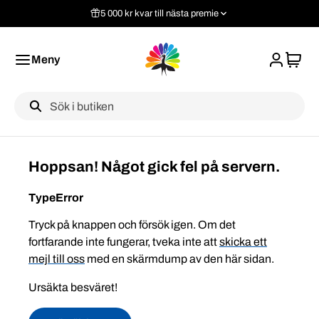
5 000 kr kvar till nästa premie
Meny
Label
Hoppsan! Något gick fel på servern.
TypeError
Tryck på knappen och försök igen. Om det
fortfarande inte fungerar, tveka inte att
skicka ett
mejl till oss
med en skärmdump av den här sidan.
Ursäkta besväret!