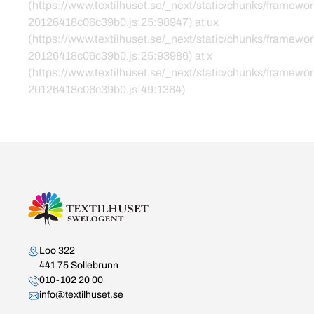
(https://www.textilhuset.se/_next/static/chunks/framewor
20126418c06c39b0.js:25:98947) at ux
(https://www.textilhuset.se/_next/static/chunks/framewor
20126418c06c39b0.js:25:93986) at x
(https://www.textilhuset.se/_next/static/chunks/framewor
20126418c06c39b0.js:49:1364)
Kontakta oss
Loo 322
441 75 Sollebrunn
010-102 20 00
info@textilhuset.se