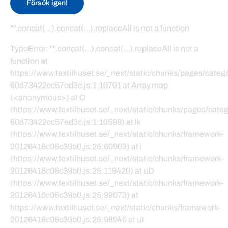
Försök igen!
"".concat(...).concat(...).replaceAll is not a function
TypeError: "".concat(...).concat(...).replaceAll is not a
function at
https://www.textilhuset.se/_next/static/chunks/pages/cate
60d73422cc57ed3c.js:1:10791 at Array.map
(<anonymous>) at O
(https://www.textilhuset.se/_next/static/chunks/pages/cat
60d73422cc57ed3c.js:1:10598) at lk
(https://www.textilhuset.se/_next/static/chunks/framework-
20126418c06c39b0.js:25:60903) at i
(https://www.textilhuset.se/_next/static/chunks/framework-
20126418c06c39b0.js:25:119420) at uD
(https://www.textilhuset.se/_next/static/chunks/framework-
20126418c06c39b0.js:25:99073) at
https://www.textilhuset.se/_next/static/chunks/framework-
20126418c06c39b0.js:25:98940 at uI