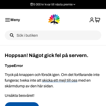
5 000 kr kvar till nästa premie
Meny
Label
Hoppsan! Något gick fel på servern.
TypeError
Tryck på knappen och försök igen. Om det fortfarande inte
fungerar, tveka inte att
skicka ett mejl till oss
med en
skärmdump av den här sidan.
Ursäkta besväret!