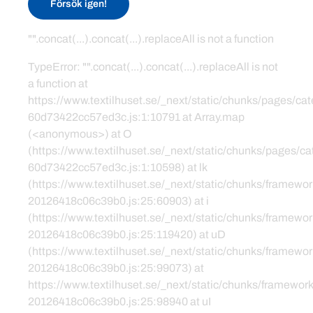
Försök igen!
"".concat(...).concat(...).replaceAll is not a function
TypeError: "".concat(...).concat(...).replaceAll is not
a function at
https://www.textilhuset.se/_next/static/chunks/pages/c
60d73422cc57ed3c.js:1:10791 at Array.map
(<anonymous>) at O
(https://www.textilhuset.se/_next/static/chunks/pages/
60d73422cc57ed3c.js:1:10598) at lk
(https://www.textilhuset.se/_next/static/chunks/framewor
20126418c06c39b0.js:25:60903) at i
(https://www.textilhuset.se/_next/static/chunks/framewor
20126418c06c39b0.js:25:119420) at uD
(https://www.textilhuset.se/_next/static/chunks/framewor
20126418c06c39b0.js:25:99073) at
https://www.textilhuset.se/_next/static/chunks/framework
20126418c06c39b0.js:25:98940 at uI