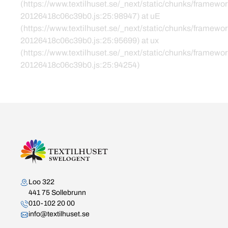
(https://www.textilhuset.se/_next/static/chunks/framewor
20126418c06c39b0.js:25:98947) at uE
(https://www.textilhuset.se/_next/static/chunks/framewor
20126418c06c39b0.js:25:95699) at ux
(https://www.textilhuset.se/_next/static/chunks/framewor
20126418c06c39b0.js:25:94254)
Kontakta oss
Loo 322
441 75 Sollebrunn
010-102 20 00
info@textilhuset.se