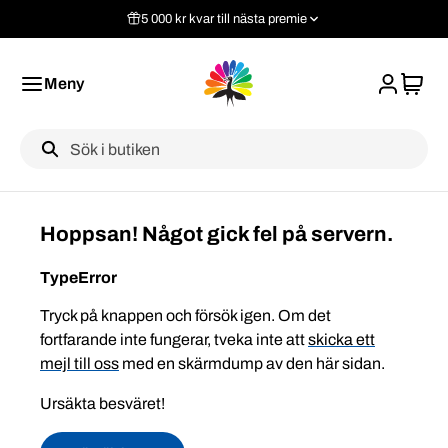
5 000 kr kvar till nästa premie
Meny
Label
Hoppsan! Något gick fel på servern.
TypeError
Tryck på knappen och försök igen. Om det
fortfarande inte fungerar, tveka inte att
skicka ett
mejl till oss
med en skärmdump av den här sidan.
Ursäkta besväret!