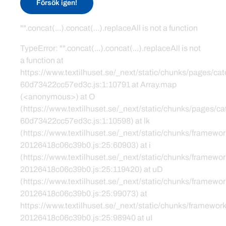
Försök igen!
"".concat(...).concat(...).replaceAll is not a function
TypeError: "".concat(...).concat(...).replaceAll is not
a function at
https://www.textilhuset.se/_next/static/chunks/pages/c
60d73422cc57ed3c.js:1:10791 at Array.map
(<anonymous>) at O
(https://www.textilhuset.se/_next/static/chunks/pages/
60d73422cc57ed3c.js:1:10598) at lk
(https://www.textilhuset.se/_next/static/chunks/framewor
20126418c06c39b0.js:25:60903) at i
(https://www.textilhuset.se/_next/static/chunks/framewor
20126418c06c39b0.js:25:119420) at uD
(https://www.textilhuset.se/_next/static/chunks/framewor
20126418c06c39b0.js:25:99073) at
https://www.textilhuset.se/_next/static/chunks/framework
20126418c06c39b0.js:25:98940 at uI