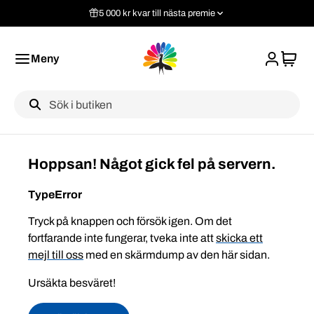
5 000 kr kvar till nästa premie
Meny
Label
Hoppsan! Något gick fel på servern.
TypeError
Tryck på knappen och försök igen. Om det
fortfarande inte fungerar, tveka inte att
skicka ett
mejl till oss
med en skärmdump av den här sidan.
Ursäkta besväret!