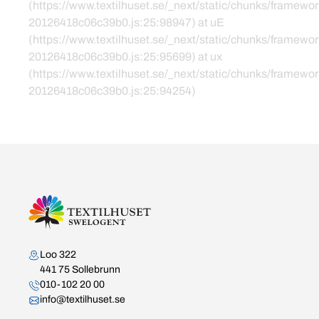
(https://www.textilhuset.se/_next/static/chunks/framewor
20126418c06c39b0.js:25:98947) at uE
(https://www.textilhuset.se/_next/static/chunks/framewor
20126418c06c39b0.js:25:95699) at ux
(https://www.textilhuset.se/_next/static/chunks/framewor
20126418c06c39b0.js:25:94254)
Kontakta oss
Loo 322
441 75 Sollebrunn
010-102 20 00
info@textilhuset.se