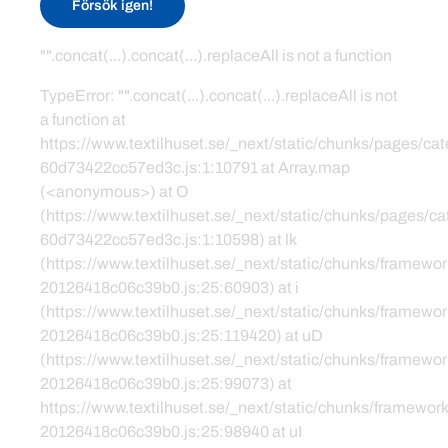
Försök igen!
"".concat(...).concat(...).replaceAll is not a function
TypeError: "".concat(...).concat(...).replaceAll is not
a function at
https://www.textilhuset.se/_next/static/chunks/pages/c
60d73422cc57ed3c.js:1:10791 at Array.map
(<anonymous>) at O
(https://www.textilhuset.se/_next/static/chunks/pages/
60d73422cc57ed3c.js:1:10598) at lk
(https://www.textilhuset.se/_next/static/chunks/framewor
20126418c06c39b0.js:25:60903) at i
(https://www.textilhuset.se/_next/static/chunks/framewor
20126418c06c39b0.js:25:119420) at uD
(https://www.textilhuset.se/_next/static/chunks/framewor
20126418c06c39b0.js:25:99073) at
https://www.textilhuset.se/_next/static/chunks/framework
20126418c06c39b0.js:25:98940 at uI