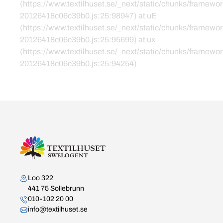
(https://www.textilhuset.se/_next/static/chunks/framewor
20126418c06c39b0.js:25:98947) at uE
(https://www.textilhuset.se/_next/static/chunks/framewor
20126418c06c39b0.js:25:95699) at ux
(https://www.textilhuset.se/_next/static/chunks/framewor
20126418c06c39b0.js:25:94254)
Kontakta oss
Loo 322
441 75 Sollebrunn
010-102 20 00
info@textilhuset.se