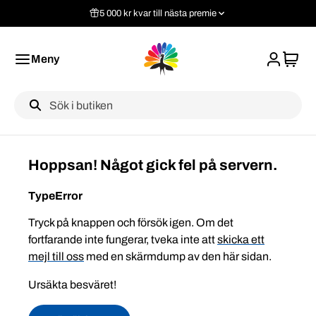
5 000 kr kvar till nästa premie
Meny
Label
Hoppsan! Något gick fel på servern.
TypeError
Tryck på knappen och försök igen. Om det
fortfarande inte fungerar, tveka inte att
skicka ett
mejl till oss
med en skärmdump av den här sidan.
Ursäkta besväret!