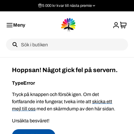
5 000 kr kvar till nästa premie
Meny
Label
Hoppsan! Något gick fel på servern.
TypeError
Tryck på knappen och försök igen. Om det
fortfarande inte fungerar, tveka inte att
skicka ett
mejl till oss
med en skärmdump av den här sidan.
Ursäkta besväret!