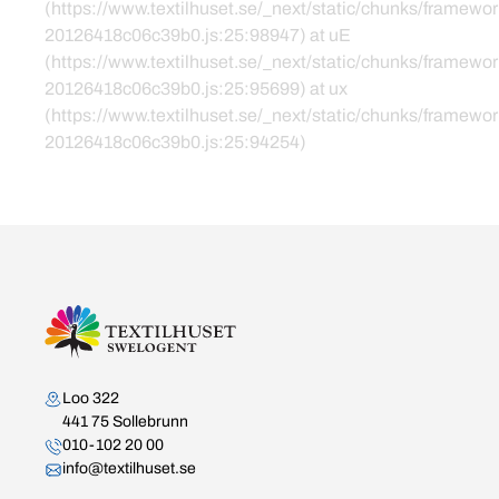
(https://www.textilhuset.se/_next/static/chunks/framewor
20126418c06c39b0.js:25:98947) at uE
(https://www.textilhuset.se/_next/static/chunks/framewor
20126418c06c39b0.js:25:95699) at ux
(https://www.textilhuset.se/_next/static/chunks/framewor
20126418c06c39b0.js:25:94254)
Kontakta oss
Loo 322
441 75 Sollebrunn
010-102 20 00
info@textilhuset.se