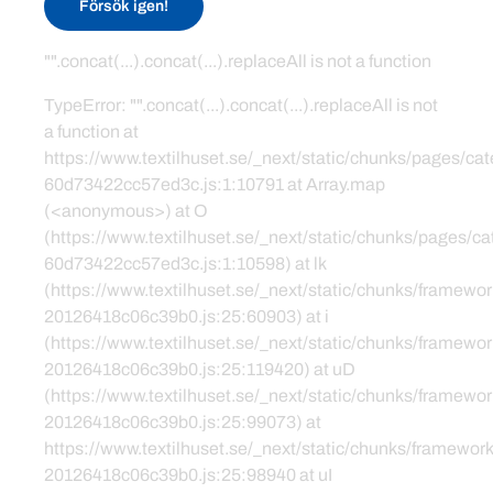
Försök igen!
"".concat(...).concat(...).replaceAll is not a function
TypeError: "".concat(...).concat(...).replaceAll is not
a function at
https://www.textilhuset.se/_next/static/chunks/pages/c
60d73422cc57ed3c.js:1:10791 at Array.map
(<anonymous>) at O
(https://www.textilhuset.se/_next/static/chunks/pages/
60d73422cc57ed3c.js:1:10598) at lk
(https://www.textilhuset.se/_next/static/chunks/framewor
20126418c06c39b0.js:25:60903) at i
(https://www.textilhuset.se/_next/static/chunks/framewor
20126418c06c39b0.js:25:119420) at uD
(https://www.textilhuset.se/_next/static/chunks/framewor
20126418c06c39b0.js:25:99073) at
https://www.textilhuset.se/_next/static/chunks/framework
20126418c06c39b0.js:25:98940 at uI