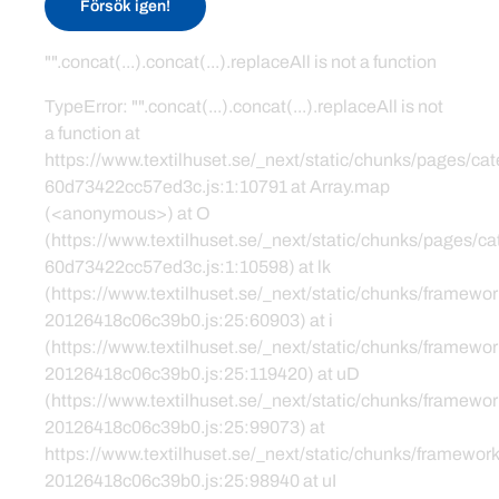
Försök igen!
"".concat(...).concat(...).replaceAll is not a function
TypeError: "".concat(...).concat(...).replaceAll is not
a function at
https://www.textilhuset.se/_next/static/chunks/pages/c
60d73422cc57ed3c.js:1:10791 at Array.map
(<anonymous>) at O
(https://www.textilhuset.se/_next/static/chunks/pages/
60d73422cc57ed3c.js:1:10598) at lk
(https://www.textilhuset.se/_next/static/chunks/framewor
20126418c06c39b0.js:25:60903) at i
(https://www.textilhuset.se/_next/static/chunks/framewor
20126418c06c39b0.js:25:119420) at uD
(https://www.textilhuset.se/_next/static/chunks/framewor
20126418c06c39b0.js:25:99073) at
https://www.textilhuset.se/_next/static/chunks/framework
20126418c06c39b0.js:25:98940 at uI