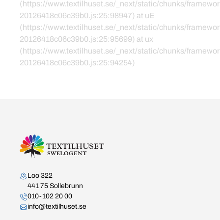
(https://www.textilhuset.se/_next/static/chunks/framewor
20126418c06c39b0.js:25:98947) at uE
(https://www.textilhuset.se/_next/static/chunks/framewor
20126418c06c39b0.js:25:95699) at ux
(https://www.textilhuset.se/_next/static/chunks/framewor
20126418c06c39b0.js:25:94254)
Kontakta oss
Loo 322
441 75 Sollebrunn
010-102 20 00
info@textilhuset.se