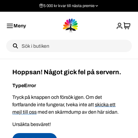
5 000 kr kvar till nästa premie
Meny
Label
Hoppsan! Något gick fel på servern.
TypeError
Tryck på knappen och försök igen. Om det
fortfarande inte fungerar, tveka inte att
skicka ett
mejl till oss
med en skärmdump av den här sidan.
Ursäkta besväret!