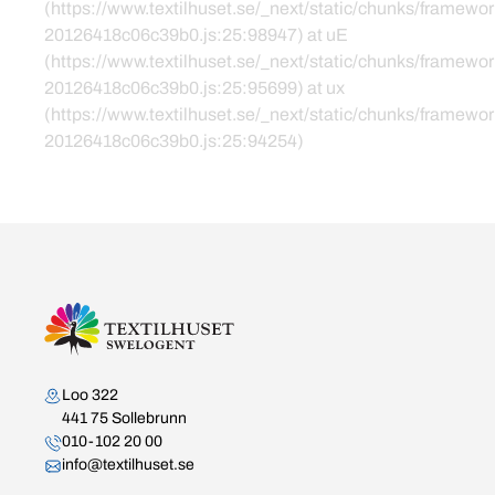
(https://www.textilhuset.se/_next/static/chunks/framewor
20126418c06c39b0.js:25:98947) at uE
(https://www.textilhuset.se/_next/static/chunks/framewor
20126418c06c39b0.js:25:95699) at ux
(https://www.textilhuset.se/_next/static/chunks/framewor
20126418c06c39b0.js:25:94254)
Kontakta oss
Loo 322
441 75 Sollebrunn
010-102 20 00
info@textilhuset.se