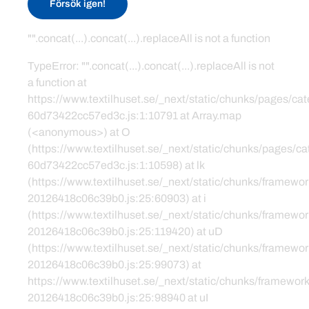
Försök igen!
"".concat(...).concat(...).replaceAll is not a function
TypeError: "".concat(...).concat(...).replaceAll is not
a function at
https://www.textilhuset.se/_next/static/chunks/pages/c
60d73422cc57ed3c.js:1:10791 at Array.map
(<anonymous>) at O
(https://www.textilhuset.se/_next/static/chunks/pages/
60d73422cc57ed3c.js:1:10598) at lk
(https://www.textilhuset.se/_next/static/chunks/framewor
20126418c06c39b0.js:25:60903) at i
(https://www.textilhuset.se/_next/static/chunks/framewor
20126418c06c39b0.js:25:119420) at uD
(https://www.textilhuset.se/_next/static/chunks/framewor
20126418c06c39b0.js:25:99073) at
https://www.textilhuset.se/_next/static/chunks/framework
20126418c06c39b0.js:25:98940 at uI