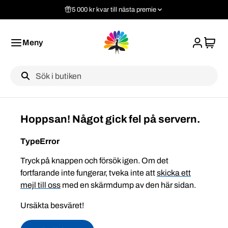
5 000 kr kvar till nästa premie
Meny
Label
Hoppsan! Något gick fel på servern.
TypeError
Tryck på knappen och försök igen. Om det
fortfarande inte fungerar, tveka inte att
skicka ett
mejl till oss
med en skärmdump av den här sidan.
Ursäkta besväret!