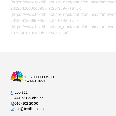
(https://www.textilhuset.se/_next/static/chunks/framewor
20126418c06c39b0.js:25:98947) at ux
(https://www.textilhuset.se/_next/static/chunks/framewor
20126418c06c39b0.js:25:93986) at x
(https://www.textilhuset.se/_next/static/chunks/framewor
20126418c06c39b0.js:49:1364)
Kontakta oss
Loo 322
441 75 Sollebrunn
010-102 20 00
info@textilhuset.se