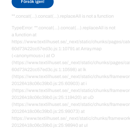
Försök igen!
"".concat(...).concat(...).replaceAll is not a function
TypeError: "".concat(...).concat(...).replaceAll is not
a function at
https://www.textilhuset.se/_next/static/chunks/pages/c
60d73422cc57ed3c.js:1:10791 at Array.map
(<anonymous>) at O
(https://www.textilhuset.se/_next/static/chunks/pages/
60d73422cc57ed3c.js:1:10598) at lk
(https://www.textilhuset.se/_next/static/chunks/framewor
20126418c06c39b0.js:25:60903) at i
(https://www.textilhuset.se/_next/static/chunks/framewor
20126418c06c39b0.js:25:119420) at uD
(https://www.textilhuset.se/_next/static/chunks/framewor
20126418c06c39b0.js:25:99073) at
https://www.textilhuset.se/_next/static/chunks/framework
20126418c06c39b0.js:25:98940 at uI