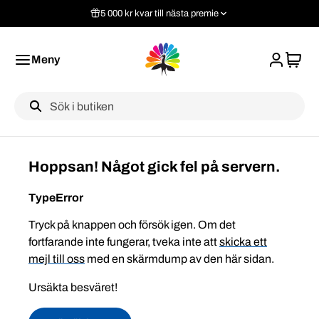
5 000 kr kvar till nästa premie
Meny
Label
Hoppsan! Något gick fel på servern.
TypeError
Tryck på knappen och försök igen. Om det
fortfarande inte fungerar, tveka inte att
skicka ett
mejl till oss
med en skärmdump av den här sidan.
Ursäkta besväret!