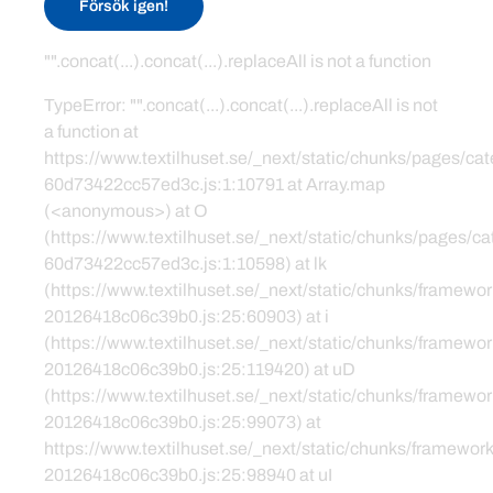
Försök igen!
"".concat(...).concat(...).replaceAll is not a function
TypeError: "".concat(...).concat(...).replaceAll is not
a function at
https://www.textilhuset.se/_next/static/chunks/pages/c
60d73422cc57ed3c.js:1:10791 at Array.map
(<anonymous>) at O
(https://www.textilhuset.se/_next/static/chunks/pages/
60d73422cc57ed3c.js:1:10598) at lk
(https://www.textilhuset.se/_next/static/chunks/framewor
20126418c06c39b0.js:25:60903) at i
(https://www.textilhuset.se/_next/static/chunks/framewor
20126418c06c39b0.js:25:119420) at uD
(https://www.textilhuset.se/_next/static/chunks/framewor
20126418c06c39b0.js:25:99073) at
https://www.textilhuset.se/_next/static/chunks/framework
20126418c06c39b0.js:25:98940 at uI