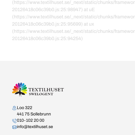
(https://www.textilhuset.se/_next/static/chunks/framewor
20126418c06c39b0.js:25:98947) at uE
(https://www.textilhuset.se/_next/static/chunks/framewor
20126418c06c39b0.js:25:95699) at ux
(https://www.textilhuset.se/_next/static/chunks/framewor
20126418c06c39b0.js:25:94254)
Kontakta oss
Loo 322
441 75 Sollebrunn
010-102 20 00
info@textilhuset.se