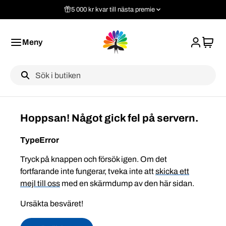
5 000 kr kvar till nästa premie
Meny
Label
Hoppsan! Något gick fel på servern.
TypeError
Tryck på knappen och försök igen. Om det
fortfarande inte fungerar, tveka inte att
skicka ett
mejl till oss
med en skärmdump av den här sidan.
Ursäkta besväret!