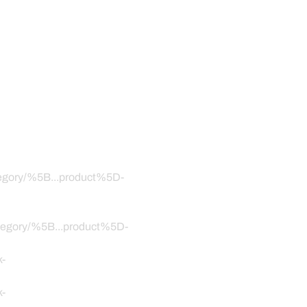
ategory/%5B...product%5D-
category/%5B...product%5D-
k-
k-