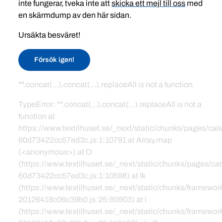
inte fungerar, tveka inte att
skicka ett mejl till oss
med
en skärmdump av den här sidan.
Ursäkta besväret!
Försök igen!
"".concat(...).concat(...).replaceAll is not a function
TypeError: "".concat(...).concat(...).replaceAll is not a
function at
https://www.textilhuset.se/_next/static/chunks/pages/c
60d73422cc57ed3c.js:1:10791 at Array.map
(<anonymous>) at O
(https://www.textilhuset.se/_next/static/chunks/pages/
60d73422cc57ed3c.js:1:10598) at lk
(https://www.textilhuset.se/_next/static/chunks/framewor
20126418c06c39b0.js:25:60903) at i
(https://www.textilhuset.se/_next/static/chunks/framewor