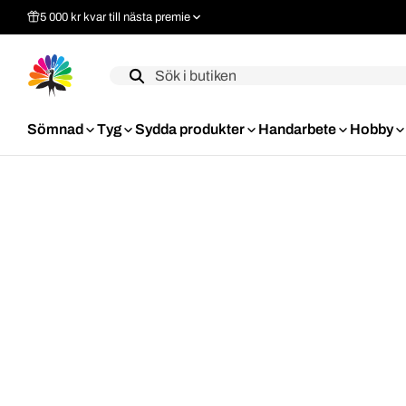
5 000 kr kvar till nästa premie
Label
Sömnad
Tyg
Sydda produkter
Handarbete
Hobby