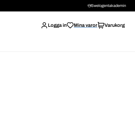
Swelogentakademin
Logga in
Mina varor
Varukorg