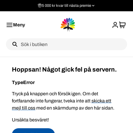
5 000 kr kvar till nästa premie
Meny
Label
Hoppsan! Något gick fel på servern.
TypeError
Tryck på knappen och försök igen. Om det
fortfarande inte fungerar, tveka inte att
skicka ett
mejl till oss
med en skärmdump av den här sidan.
Ursäkta besväret!