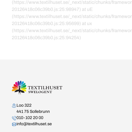
(https://www.textilhuset.se/_next/static/chunks/framewor
20126418c06c39b0.js:25:98947) at uE
(https://www.textilhuset.se/_next/static/chunks/framewor
20126418c06c39b0.js:25:95699) at ux
(https://www.textilhuset.se/_next/static/chunks/framewor
20126418c06c39b0.js:25:94254)
Kontakta oss
Loo 322
441 75 Sollebrunn
010-102 20 00
info@textilhuset.se