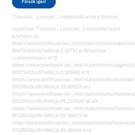
Försök igen!
"".concat(...).concat(...).replaceAll is not a function
TypeError: "".concat(...).concat(...).replaceAll is not
a function at
https://www.textilhuset.se/_next/static/chunks/pages/c
60d73422cc57ed3c.js:1:10791 at Array.map
(<anonymous>) at O
(https://www.textilhuset.se/_next/static/chunks/pages/
60d73422cc57ed3c.js:1:10598) at lk
(https://www.textilhuset.se/_next/static/chunks/framewor
20126418c06c39b0.js:25:60903) at i
(https://www.textilhuset.se/_next/static/chunks/framewor
20126418c06c39b0.js:25:119420) at uD
(https://www.textilhuset.se/_next/static/chunks/framewor
20126418c06c39b0.js:25:99073) at
https://www.textilhuset.se/_next/static/chunks/framework
20126418c06c39b0.js:25:98940 at uI