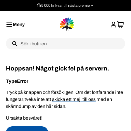
5 000 kr kvar till nästa premie
Meny
Label
Hoppsan! Något gick fel på servern.
TypeError
Tryck på knappen och försök igen. Om det fortfarande inte
fungerar, tveka inte att
skicka ett mejl till oss
med en
skärmdump av den här sidan.
Ursäkta besväret!