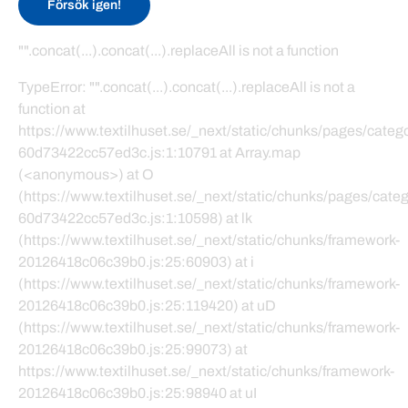
Försök igen!
"".concat(...).concat(...).replaceAll is not a function
TypeError: "".concat(...).concat(...).replaceAll is not a
function at
https://www.textilhuset.se/_next/static/chunks/pages/cate
60d73422cc57ed3c.js:1:10791 at Array.map
(<anonymous>) at O
(https://www.textilhuset.se/_next/static/chunks/pages/cat
60d73422cc57ed3c.js:1:10598) at lk
(https://www.textilhuset.se/_next/static/chunks/framework-
20126418c06c39b0.js:25:60903) at i
(https://www.textilhuset.se/_next/static/chunks/framework-
20126418c06c39b0.js:25:119420) at uD
(https://www.textilhuset.se/_next/static/chunks/framework-
20126418c06c39b0.js:25:99073) at
https://www.textilhuset.se/_next/static/chunks/framework-
20126418c06c39b0.js:25:98940 at uI