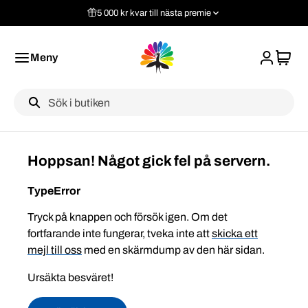
5 000 kr kvar till nästa premie
Meny
Label
Hoppsan! Något gick fel på servern.
TypeError
Tryck på knappen och försök igen. Om det
fortfarande inte fungerar, tveka inte att
skicka ett
mejl till oss
med en skärmdump av den här sidan.
Ursäkta besväret!