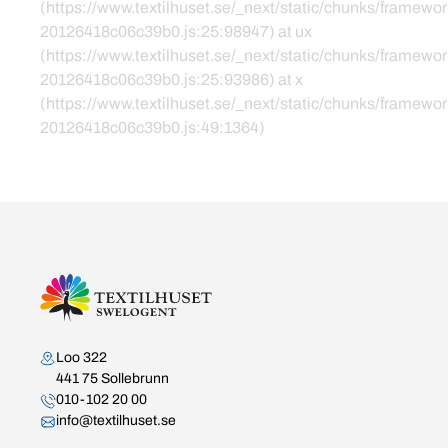
(https://www.textilhuset.se/_next/static/chunks/framewor
20126418c06c39b0.js:25:98947) at ux
(https://www.textilhuset.se/_next/static/chunks/framewor
20126418c06c39b0.js:25:93986) at x
(https://www.textilhuset.se/_next/static/chunks/framewor
20126418c06c39b0.js:49:1364)
Kontakta oss
Loo 322
441 75 Sollebrunn
010-102 20 00
info@textilhuset.se