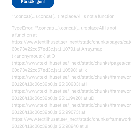
Försök igen!
"".concat(...).concat(...).replaceAll is not a function
TypeError: "".concat(...).concat(...).replaceAll is not
a function at
https://www.textilhuset.se/_next/static/chunks/pages/c
60d73422cc57ed3c.js:1:10791 at Array.map
(<anonymous>) at O
(https://www.textilhuset.se/_next/static/chunks/pages/
60d73422cc57ed3c.js:1:10598) at lk
(https://www.textilhuset.se/_next/static/chunks/framewor
20126418c06c39b0.js:25:60903) at i
(https://www.textilhuset.se/_next/static/chunks/framewor
20126418c06c39b0.js:25:119420) at uD
(https://www.textilhuset.se/_next/static/chunks/framewor
20126418c06c39b0.js:25:99073) at
https://www.textilhuset.se/_next/static/chunks/framework
20126418c06c39b0.js:25:98940 at uI