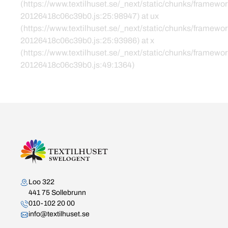
(https://www.textilhuset.se/_next/static/chunks/framewor
20126418c06c39b0.js:25:98947) at ux
(https://www.textilhuset.se/_next/static/chunks/framewor
20126418c06c39b0.js:25:93986) at x
(https://www.textilhuset.se/_next/static/chunks/framewor
20126418c06c39b0.js:49:1364)
Kontakta oss
Loo 322
441 75 Sollebrunn
010-102 20 00
info@textilhuset.se