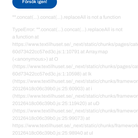
Försök igen!
"".concat(...).concat(...).replaceAll is not a function
TypeError: "".concat(...).concat(...).replaceAll is not
a function at
https://www.textilhuset.se/_next/static/chunks/pages/c
60d73422cc57ed3c.js:1:10791 at Array.map
(<anonymous>) at O
(https://www.textilhuset.se/_next/static/chunks/pages/
60d73422cc57ed3c.js:1:10598) at lk
(https://www.textilhuset.se/_next/static/chunks/framewor
20126418c06c39b0.js:25:60903) at i
(https://www.textilhuset.se/_next/static/chunks/framewor
20126418c06c39b0.js:25:119420) at uD
(https://www.textilhuset.se/_next/static/chunks/framewor
20126418c06c39b0.js:25:99073) at
https://www.textilhuset.se/_next/static/chunks/framework
20126418c06c39b0.js:25:98940 at uI