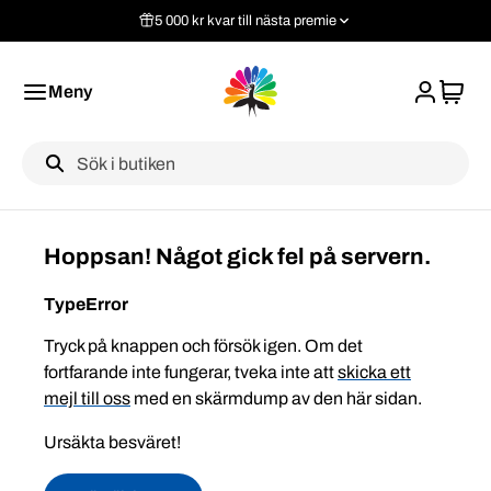
5 000 kr kvar till nästa premie
Meny
Label
Hoppsan! Något gick fel på servern.
TypeError
Tryck på knappen och försök igen. Om det
fortfarande inte fungerar, tveka inte att
skicka ett
mejl till oss
med en skärmdump av den här sidan.
Ursäkta besväret!