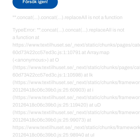
Försök igen!
"".concat(...).concat(...).replaceAll is not a function
TypeError: "".concat(...).concat(...).replaceAll is not
a function at
https://www.textilhuset.se/_next/static/chunks/pages/c
60d73422cc57ed3c.js:1:10791 at Array.map
(<anonymous>) at O
(https://www.textilhuset.se/_next/static/chunks/pages/
60d73422cc57ed3c.js:1:10598) at lk
(https://www.textilhuset.se/_next/static/chunks/framewor
20126418c06c39b0.js:25:60903) at i
(https://www.textilhuset.se/_next/static/chunks/framewor
20126418c06c39b0.js:25:119420) at uD
(https://www.textilhuset.se/_next/static/chunks/framewor
20126418c06c39b0.js:25:99073) at
https://www.textilhuset.se/_next/static/chunks/framework
20126418c06c39b0.js:25:98940 at uI