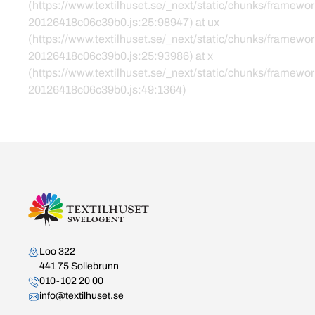
(https://www.textilhuset.se/_next/static/chunks/framewor
20126418c06c39b0.js:25:98947) at ux
(https://www.textilhuset.se/_next/static/chunks/framewor
20126418c06c39b0.js:25:93986) at x
(https://www.textilhuset.se/_next/static/chunks/framewor
20126418c06c39b0.js:49:1364)
Kontakta oss
Loo 322
441 75 Sollebrunn
010-102 20 00
info@textilhuset.se