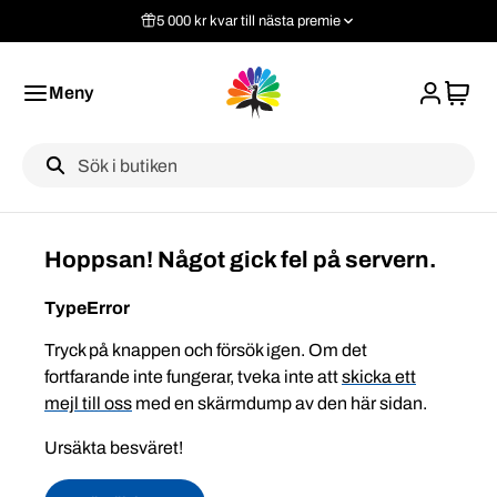
5 000 kr kvar till nästa premie
Meny
Label
Hoppsan! Något gick fel på servern.
TypeError
Tryck på knappen och försök igen. Om det
fortfarande inte fungerar, tveka inte att
skicka ett
mejl till oss
med en skärmdump av den här sidan.
Ursäkta besväret!