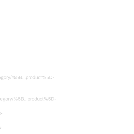
ategory/%5B...product%5D-
category/%5B...product%5D-
k-
k-