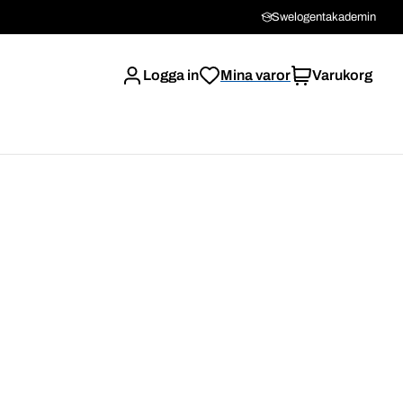
Swelogentakademin
Logga in
Mina varor
Varukorg