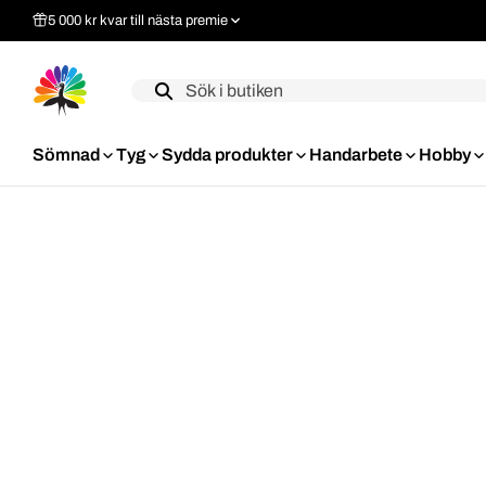
5 000 kr kvar till nästa premie
Label
Sömnad
Tyg
Sydda produkter
Handarbete
Hobby