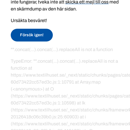
inte fungerar, tveka inte att
skicka ett mejl till oss
med
en skärmdump av den här sidan.
Ursäkta besväret!
Försök igen!
"".concat(...).concat(...).replaceAll is not a function
TypeError: "".concat(...).concat(...).replaceAll is not a
function at
https://www.textilhuset.se/_next/static/chunks/pages/c
60d73422cc57ed3c.js:1:10791 at Array.map
(<anonymous>) at O
(https://www.textilhuset.se/_next/static/chunks/pages/
60d73422cc57ed3c.js:1:10598) at lk
(https://www.textilhuset.se/_next/static/chunks/framewor
20126418c06c39b0.js:25:60903) at i
(https://www.textilhuset.se/_next/static/chunks/framewor