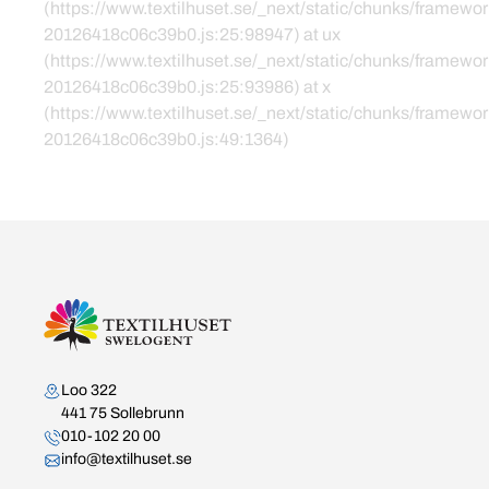
(https://www.textilhuset.se/_next/static/chunks/framewor
20126418c06c39b0.js:25:98947) at ux
(https://www.textilhuset.se/_next/static/chunks/framewor
20126418c06c39b0.js:25:93986) at x
(https://www.textilhuset.se/_next/static/chunks/framewor
20126418c06c39b0.js:49:1364)
Kontakta oss
Loo 322
441 75 Sollebrunn
010-102 20 00
info@textilhuset.se