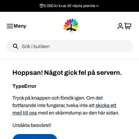
5 000 kr kvar till nästa premie
Meny
Label
Hoppsan! Något gick fel på servern.
TypeError
Tryck på knappen och försök igen. Om det
fortfarande inte fungerar, tveka inte att
skicka ett
mejl till oss
med en skärmdump av den här sidan.
Ursäkta besväret!