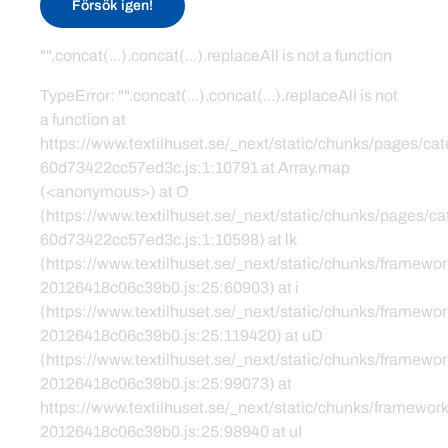
Försök igen!
"".concat(...).concat(...).replaceAll is not a function
TypeError: "".concat(...).concat(...).replaceAll is not
a function at
https://www.textilhuset.se/_next/static/chunks/pages/c
60d73422cc57ed3c.js:1:10791 at Array.map
(<anonymous>) at O
(https://www.textilhuset.se/_next/static/chunks/pages/
60d73422cc57ed3c.js:1:10598) at lk
(https://www.textilhuset.se/_next/static/chunks/framewor
20126418c06c39b0.js:25:60903) at i
(https://www.textilhuset.se/_next/static/chunks/framewor
20126418c06c39b0.js:25:119420) at uD
(https://www.textilhuset.se/_next/static/chunks/framewor
20126418c06c39b0.js:25:99073) at
https://www.textilhuset.se/_next/static/chunks/framework
20126418c06c39b0.js:25:98940 at uI