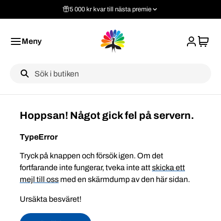
5 000 kr kvar till nästa premie
Meny
Label
Hoppsan! Något gick fel på servern.
TypeError
Tryck på knappen och försök igen. Om det
fortfarande inte fungerar, tveka inte att
skicka ett
mejl till oss
med en skärmdump av den här sidan.
Ursäkta besväret!