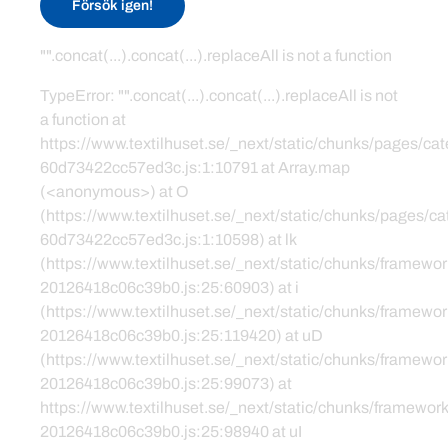
Försök igen!
"".concat(...).concat(...).replaceAll is not a function
TypeError: "".concat(...).concat(...).replaceAll is not
a function at
https://www.textilhuset.se/_next/static/chunks/pages/c
60d73422cc57ed3c.js:1:10791 at Array.map
(<anonymous>) at O
(https://www.textilhuset.se/_next/static/chunks/pages/
60d73422cc57ed3c.js:1:10598) at lk
(https://www.textilhuset.se/_next/static/chunks/framewor
20126418c06c39b0.js:25:60903) at i
(https://www.textilhuset.se/_next/static/chunks/framewor
20126418c06c39b0.js:25:119420) at uD
(https://www.textilhuset.se/_next/static/chunks/framewor
20126418c06c39b0.js:25:99073) at
https://www.textilhuset.se/_next/static/chunks/framework
20126418c06c39b0.js:25:98940 at uI