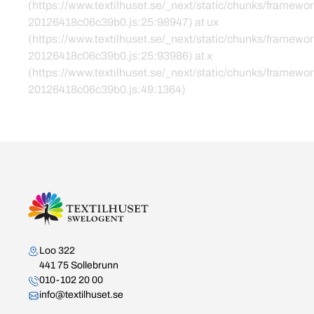
(https://www.textilhuset.se/_next/static/chunks/framewor
20126418c06c39b0.js:25:98947) at ux
(https://www.textilhuset.se/_next/static/chunks/framewor
20126418c06c39b0.js:25:93986) at x
(https://www.textilhuset.se/_next/static/chunks/framewor
20126418c06c39b0.js:49:1364)
Kontakta oss
Loo 322
441 75 Sollebrunn
010-102 20 00
info@textilhuset.se