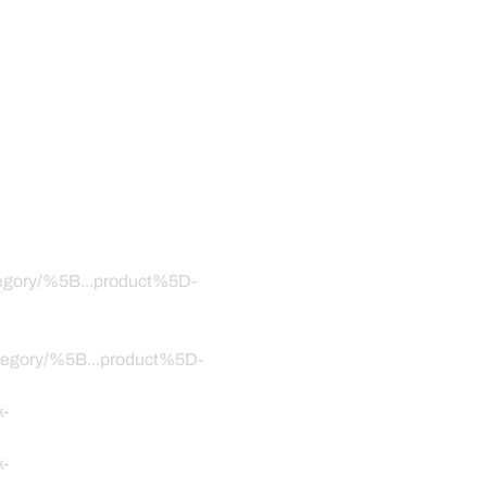
ategory/%5B...product%5D-
category/%5B...product%5D-
k-
k-