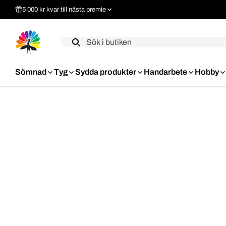
5 000 kr kvar till nästa premie
Label
Sömnad
Tyg
Sydda produkter
Handarbete
Hobby