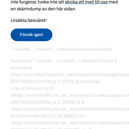
inte fungerar, tveka inte att
skicka ett mejl till oss
med
en skärmdump av den här sidan.
Ursäkta besväret!
Försök igen!
"".concat(...).concat(...).replaceAll is not a function
TypeError: "".concat(...).concat(...).replaceAll is not a
function at
https://www.textilhuset.se/_next/static/chunks/pages/c
60d73422cc57ed3c.js:1:10791 at Array.map
(<anonymous>) at O
(https://www.textilhuset.se/_next/static/chunks/pages/
60d73422cc57ed3c.js:1:10598) at lk
(https://www.textilhuset.se/_next/static/chunks/framewor
20126418c06c39b0.js:25:60903) at i
(https://www.textilhuset.se/_next/static/chunks/framewor