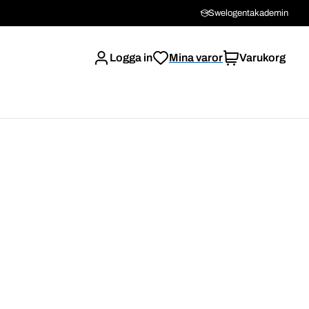
Swelogentakademin
Logga in
Mina varor
Varukorg