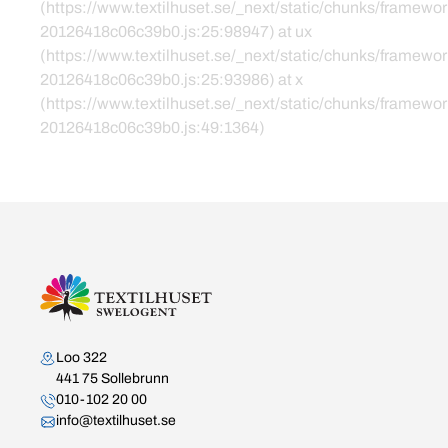
(https://www.textilhuset.se/_next/static/chunks/framewor
20126418c06c39b0.js:25:98947) at ux
(https://www.textilhuset.se/_next/static/chunks/framewor
20126418c06c39b0.js:25:93986) at x
(https://www.textilhuset.se/_next/static/chunks/framewor
20126418c06c39b0.js:49:1364)
Kontakta oss
Loo 322
441 75 Sollebrunn
010-102 20 00
info@textilhuset.se