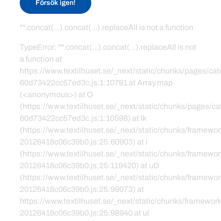
Försök igen!
"".concat(...).concat(...).replaceAll is not a function
TypeError: "".concat(...).concat(...).replaceAll is not
a function at
https://www.textilhuset.se/_next/static/chunks/pages/c
60d73422cc57ed3c.js:1:10791 at Array.map
(<anonymous>) at O
(https://www.textilhuset.se/_next/static/chunks/pages/
60d73422cc57ed3c.js:1:10598) at lk
(https://www.textilhuset.se/_next/static/chunks/framewor
20126418c06c39b0.js:25:60903) at i
(https://www.textilhuset.se/_next/static/chunks/framewor
20126418c06c39b0.js:25:119420) at uD
(https://www.textilhuset.se/_next/static/chunks/framewor
20126418c06c39b0.js:25:99073) at
https://www.textilhuset.se/_next/static/chunks/framework
20126418c06c39b0.js:25:98940 at uI