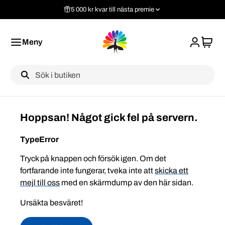
5 000 kr kvar till nästa premie
Meny
Label
Hoppsan! Något gick fel på servern.
TypeError
Tryck på knappen och försök igen. Om det
fortfarande inte fungerar, tveka inte att
skicka ett
mejl till oss
med en skärmdump av den här sidan.
Ursäkta besväret!