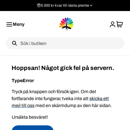
5 000 kr kvar till nästa premie
Meny
Label
Hoppsan! Något gick fel på servern.
TypeError
Tryck på knappen och försök igen. Om det
fortfarande inte fungerar, tveka inte att
skicka ett
mejl till oss
med en skärmdump av den här sidan.
Ursäkta besväret!