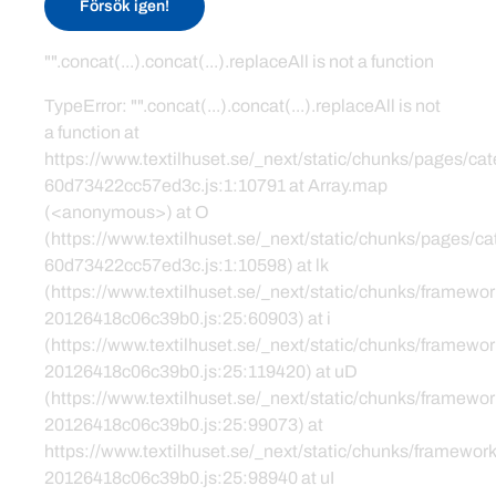
Försök igen!
"".concat(...).concat(...).replaceAll is not a function
TypeError: "".concat(...).concat(...).replaceAll is not
a function at
https://www.textilhuset.se/_next/static/chunks/pages/c
60d73422cc57ed3c.js:1:10791 at Array.map
(<anonymous>) at O
(https://www.textilhuset.se/_next/static/chunks/pages/
60d73422cc57ed3c.js:1:10598) at lk
(https://www.textilhuset.se/_next/static/chunks/framewor
20126418c06c39b0.js:25:60903) at i
(https://www.textilhuset.se/_next/static/chunks/framewor
20126418c06c39b0.js:25:119420) at uD
(https://www.textilhuset.se/_next/static/chunks/framewor
20126418c06c39b0.js:25:99073) at
https://www.textilhuset.se/_next/static/chunks/framework
20126418c06c39b0.js:25:98940 at uI