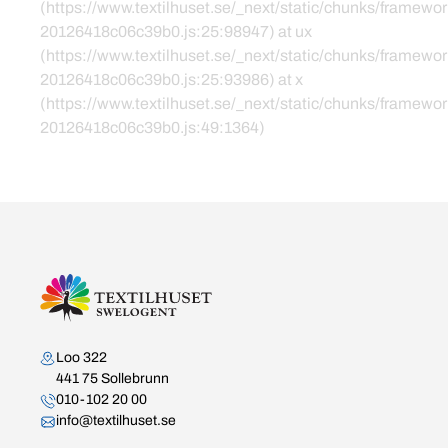
(https://www.textilhuset.se/_next/static/chunks/framewor
20126418c06c39b0.js:25:98947) at ux
(https://www.textilhuset.se/_next/static/chunks/framewor
20126418c06c39b0.js:25:93986) at x
(https://www.textilhuset.se/_next/static/chunks/framewor
20126418c06c39b0.js:49:1364)
Kontakta oss
Loo 322
441 75 Sollebrunn
010-102 20 00
info@textilhuset.se