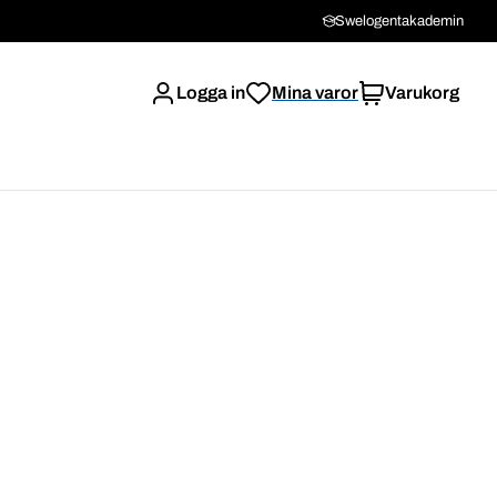
Swelogentakademin
Logga in
Mina varor
Varukorg