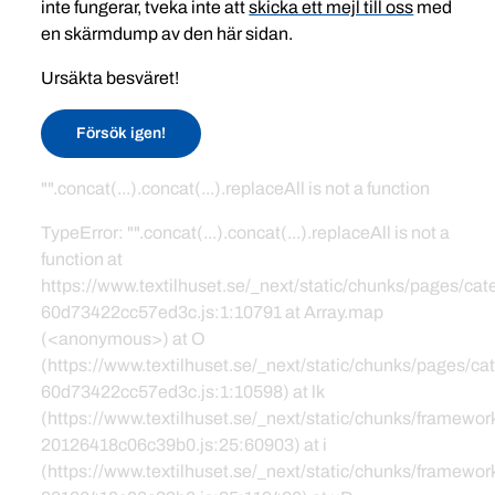
inte fungerar, tveka inte att
skicka ett mejl till oss
med
en skärmdump av den här sidan.
Ursäkta besväret!
Försök igen!
"".concat(...).concat(...).replaceAll is not a function
TypeError: "".concat(...).concat(...).replaceAll is not a
function at
https://www.textilhuset.se/_next/static/chunks/pages/c
60d73422cc57ed3c.js:1:10791 at Array.map
(<anonymous>) at O
(https://www.textilhuset.se/_next/static/chunks/pages/
60d73422cc57ed3c.js:1:10598) at lk
(https://www.textilhuset.se/_next/static/chunks/framewor
20126418c06c39b0.js:25:60903) at i
(https://www.textilhuset.se/_next/static/chunks/framewor