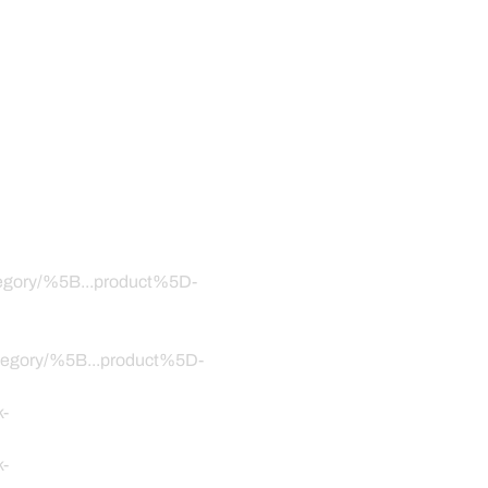
ategory/%5B...product%5D-
category/%5B...product%5D-
k-
k-