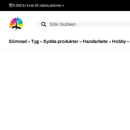
5 000 kr kvar till nästa premie
Label
Sömnad
Tyg
Sydda produkter
Handarbete
Hobby