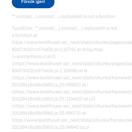
Försök igen!
"".concat(...).concat(...).replaceAll is not a function
TypeError: "".concat(...).concat(...).replaceAll is not
a function at
https://www.textilhuset.se/_next/static/chunks/pages/c
60d73422cc57ed3c.js:1:10791 at Array.map
(<anonymous>) at O
(https://www.textilhuset.se/_next/static/chunks/pages/
60d73422cc57ed3c.js:1:10598) at lk
(https://www.textilhuset.se/_next/static/chunks/framewor
20126418c06c39b0.js:25:60903) at i
(https://www.textilhuset.se/_next/static/chunks/framewor
20126418c06c39b0.js:25:119420) at uD
(https://www.textilhuset.se/_next/static/chunks/framewor
20126418c06c39b0.js:25:99073) at
https://www.textilhuset.se/_next/static/chunks/framework
20126418c06c39b0.js:25:98940 at uI