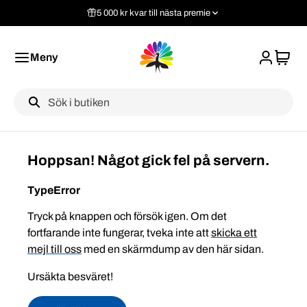
5 000 kr kvar till nästa premie
Meny
Label
Hoppsan! Något gick fel på servern.
TypeError
Tryck på knappen och försök igen. Om det
fortfarande inte fungerar, tveka inte att
skicka ett
mejl till oss
med en skärmdump av den här sidan.
Ursäkta besväret!