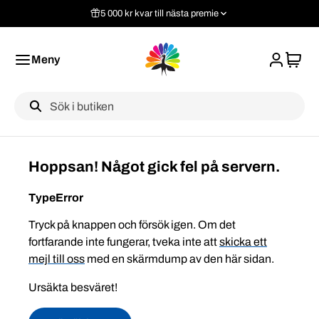
5 000 kr kvar till nästa premie
Meny
Label
Hoppsan! Något gick fel på servern.
TypeError
Tryck på knappen och försök igen. Om det
fortfarande inte fungerar, tveka inte att
skicka ett
mejl till oss
med en skärmdump av den här sidan.
Ursäkta besväret!