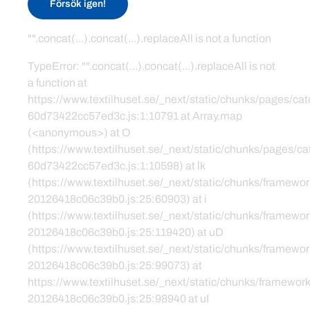
Försök igen!
"".concat(...).concat(...).replaceAll is not a function
TypeError: "".concat(...).concat(...).replaceAll is not
a function at
https://www.textilhuset.se/_next/static/chunks/pages/c
60d73422cc57ed3c.js:1:10791 at Array.map
(<anonymous>) at O
(https://www.textilhuset.se/_next/static/chunks/pages/
60d73422cc57ed3c.js:1:10598) at lk
(https://www.textilhuset.se/_next/static/chunks/framewor
20126418c06c39b0.js:25:60903) at i
(https://www.textilhuset.se/_next/static/chunks/framewor
20126418c06c39b0.js:25:119420) at uD
(https://www.textilhuset.se/_next/static/chunks/framewor
20126418c06c39b0.js:25:99073) at
https://www.textilhuset.se/_next/static/chunks/framework
20126418c06c39b0.js:25:98940 at uI