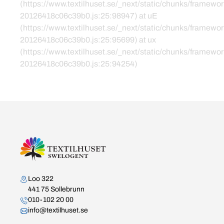
(https://www.textilhuset.se/_next/static/chunks/framewor
20126418c06c39b0.js:25:98947) at uE
(https://www.textilhuset.se/_next/static/chunks/framewor
20126418c06c39b0.js:25:95699) at ux
(https://www.textilhuset.se/_next/static/chunks/framewor
20126418c06c39b0.js:25:94254)
Kontakta oss
Loo 322
441 75 Sollebrunn
010-102 20 00
info@textilhuset.se