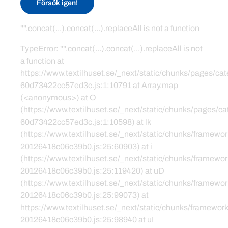
Försök igen!
"".concat(...).concat(...).replaceAll is not a function
TypeError: "".concat(...).concat(...).replaceAll is not
a function at
https://www.textilhuset.se/_next/static/chunks/pages/c
60d73422cc57ed3c.js:1:10791 at Array.map
(<anonymous>) at O
(https://www.textilhuset.se/_next/static/chunks/pages/
60d73422cc57ed3c.js:1:10598) at lk
(https://www.textilhuset.se/_next/static/chunks/framewor
20126418c06c39b0.js:25:60903) at i
(https://www.textilhuset.se/_next/static/chunks/framewor
20126418c06c39b0.js:25:119420) at uD
(https://www.textilhuset.se/_next/static/chunks/framewor
20126418c06c39b0.js:25:99073) at
https://www.textilhuset.se/_next/static/chunks/framework
20126418c06c39b0.js:25:98940 at uI