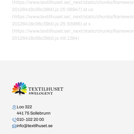
(https://www.textilhuset.se/_next/static/chunks/framewor
20126418c06c39b0.js:25:98947) at ux
(https://www.textilhuset.se/_next/static/chunks/framewor
20126418c06c39b0.js:25:93986) at x
(https://www.textilhuset.se/_next/static/chunks/framewor
20126418c06c39b0.js:49:1364)
Kontakta oss
Loo 322
441 75 Sollebrunn
010-102 20 00
info@textilhuset.se