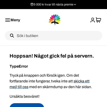
5 000 kr kvar till nästa premie
Meny
Label
Hoppsan! Något gick fel på servern.
TypeError
Tryck på knappen och försök igen. Om det
fortfarande inte fungerar, tveka inte att
skicka ett
mejl till oss
med en skärmdump av den här sidan.
Ursäkta besväret!