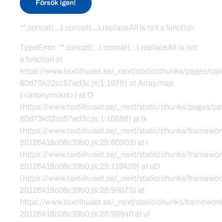
Försök igen!
"".concat(...).concat(...).replaceAll is not a function
TypeError: "".concat(...).concat(...).replaceAll is not
a function at
https://www.textilhuset.se/_next/static/chunks/pages/c
60d73422cc57ed3c.js:1:10791 at Array.map
(<anonymous>) at O
(https://www.textilhuset.se/_next/static/chunks/pages/
60d73422cc57ed3c.js:1:10598) at lk
(https://www.textilhuset.se/_next/static/chunks/framewor
20126418c06c39b0.js:25:60903) at i
(https://www.textilhuset.se/_next/static/chunks/framewor
20126418c06c39b0.js:25:119420) at uD
(https://www.textilhuset.se/_next/static/chunks/framewor
20126418c06c39b0.js:25:99073) at
https://www.textilhuset.se/_next/static/chunks/framework
20126418c06c39b0.js:25:98940 at uI