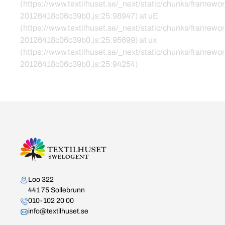
(https://www.textilhuset.se/_next/static/chunks/framewor
20126418c06c39b0.js:25:98947) at uE
(https://www.textilhuset.se/_next/static/chunks/framewor
20126418c06c39b0.js:25:95699) at ux
(https://www.textilhuset.se/_next/static/chunks/framewor
20126418c06c39b0.js:25:94254)
Kontakta oss
Loo 322
441 75 Sollebrunn
010-102 20 00
info@textilhuset.se