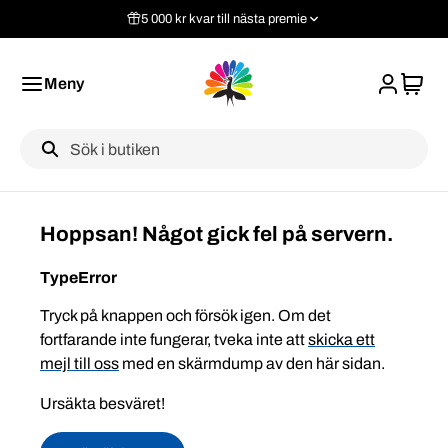
5 000 kr kvar till nästa premie
Meny
Label
Hoppsan! Något gick fel på servern.
TypeError
Tryck på knappen och försök igen. Om det
fortfarande inte fungerar, tveka inte att
skicka ett
mejl till oss
med en skärmdump av den här sidan.
Ursäkta besväret!