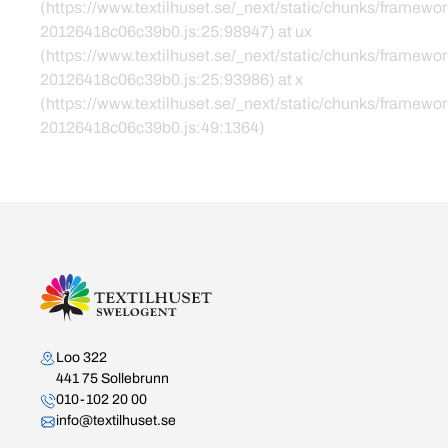
(https://www.textilhuset.se/_next/static/chunks/framewor
20126418c06c39b0.js:25:98947) at ux
(https://www.textilhuset.se/_next/static/chunks/framewor
20126418c06c39b0.js:25:93986) at x
(https://www.textilhuset.se/_next/static/chunks/framewor
20126418c06c39b0.js:49:1364)
Kontakta oss
Loo 322
441 75 Sollebrunn
010-102 20 00
info@textilhuset.se