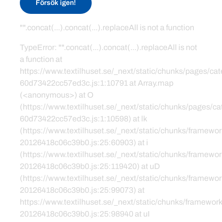
Försök igen!
"".concat(...).concat(...).replaceAll is not a function
TypeError: "".concat(...).concat(...).replaceAll is not
a function at
https://www.textilhuset.se/_next/static/chunks/pages/c
60d73422cc57ed3c.js:1:10791 at Array.map
(<anonymous>) at O
(https://www.textilhuset.se/_next/static/chunks/pages/
60d73422cc57ed3c.js:1:10598) at lk
(https://www.textilhuset.se/_next/static/chunks/framewor
20126418c06c39b0.js:25:60903) at i
(https://www.textilhuset.se/_next/static/chunks/framewor
20126418c06c39b0.js:25:119420) at uD
(https://www.textilhuset.se/_next/static/chunks/framewor
20126418c06c39b0.js:25:99073) at
https://www.textilhuset.se/_next/static/chunks/framework
20126418c06c39b0.js:25:98940 at uI