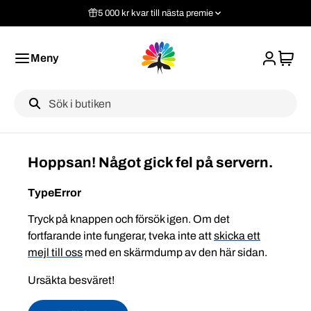
5 000 kr kvar till nästa premie
Meny
Label
Hoppsan! Något gick fel på servern.
TypeError
Tryck på knappen och försök igen. Om det
fortfarande inte fungerar, tveka inte att
skicka ett
mejl till oss
med en skärmdump av den här sidan.
Ursäkta besväret!