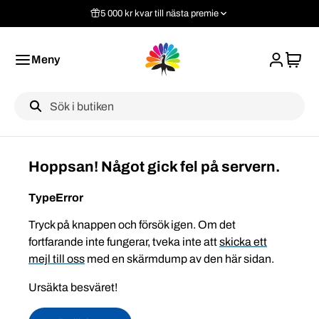
5 000 kr kvar till nästa premie
Meny
Label
Hoppsan! Något gick fel på servern.
TypeError
Tryck på knappen och försök igen. Om det
fortfarande inte fungerar, tveka inte att
skicka ett
mejl till oss
med en skärmdump av den här sidan.
Ursäkta besväret!