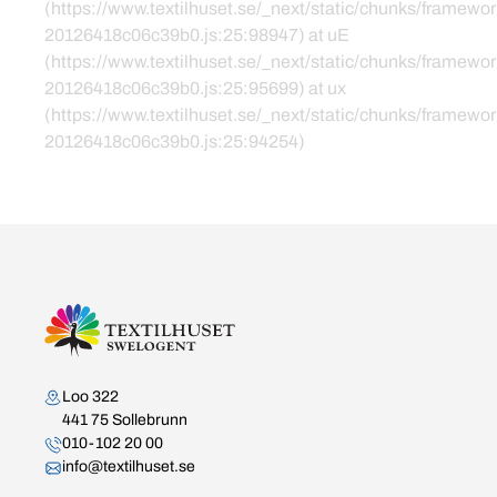
(https://www.textilhuset.se/_next/static/chunks/framewor
20126418c06c39b0.js:25:98947) at uE
(https://www.textilhuset.se/_next/static/chunks/framewor
20126418c06c39b0.js:25:95699) at ux
(https://www.textilhuset.se/_next/static/chunks/framewor
20126418c06c39b0.js:25:94254)
Kontakta oss
Loo 322
441 75 Sollebrunn
010-102 20 00
info@textilhuset.se