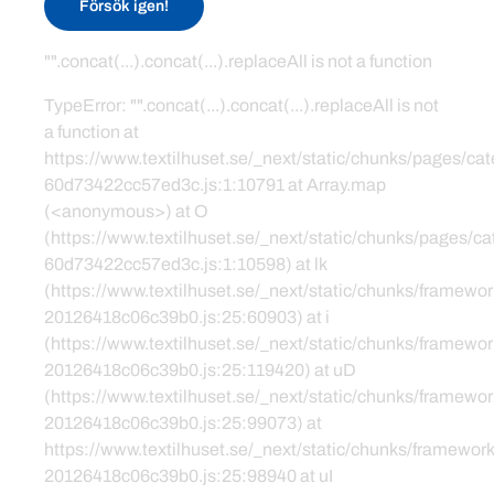
Försök igen!
"".concat(...).concat(...).replaceAll is not a function
TypeError: "".concat(...).concat(...).replaceAll is not
a function at
https://www.textilhuset.se/_next/static/chunks/pages/c
60d73422cc57ed3c.js:1:10791 at Array.map
(<anonymous>) at O
(https://www.textilhuset.se/_next/static/chunks/pages/
60d73422cc57ed3c.js:1:10598) at lk
(https://www.textilhuset.se/_next/static/chunks/framewor
20126418c06c39b0.js:25:60903) at i
(https://www.textilhuset.se/_next/static/chunks/framewor
20126418c06c39b0.js:25:119420) at uD
(https://www.textilhuset.se/_next/static/chunks/framewor
20126418c06c39b0.js:25:99073) at
https://www.textilhuset.se/_next/static/chunks/framework
20126418c06c39b0.js:25:98940 at uI