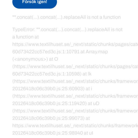
Försök igen!
"".concat(...).concat(...).replaceAll is not a function
TypeError: "".concat(...).concat(...).replaceAll is not
a function at
https://www.textilhuset.se/_next/static/chunks/pages/c
60d73422cc57ed3c.js:1:10791 at Array.map
(<anonymous>) at O
(https://www.textilhuset.se/_next/static/chunks/pages/
60d73422cc57ed3c.js:1:10598) at lk
(https://www.textilhuset.se/_next/static/chunks/framewor
20126418c06c39b0.js:25:60903) at i
(https://www.textilhuset.se/_next/static/chunks/framewor
20126418c06c39b0.js:25:119420) at uD
(https://www.textilhuset.se/_next/static/chunks/framewor
20126418c06c39b0.js:25:99073) at
https://www.textilhuset.se/_next/static/chunks/framework
20126418c06c39b0.js:25:98940 at uI