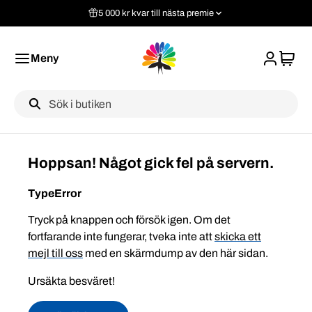
5 000 kr kvar till nästa premie
Meny
Label
Hoppsan! Något gick fel på servern.
TypeError
Tryck på knappen och försök igen. Om det
fortfarande inte fungerar, tveka inte att
skicka ett
mejl till oss
med en skärmdump av den här sidan.
Ursäkta besväret!