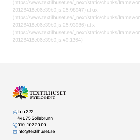
(https://www.textilhuset.se/_next/static/chunks/framewor
20126418c06c39b0.js:25:98947) at ux
(https://www.textilhuset.se/_next/static/chunks/framewor
20126418c06c39b0.js:25:93986) at x
(https://www.textilhuset.se/_next/static/chunks/framewor
20126418c06c39b0.js:49:1364)
Kontakta oss
Loo 322
441 75 Sollebrunn
010-102 20 00
info@textilhuset.se