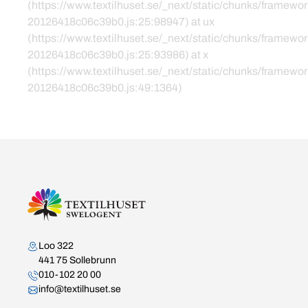
(https://www.textilhuset.se/_next/static/chunks/framewor
20126418c06c39b0.js:25:98947) at ux
(https://www.textilhuset.se/_next/static/chunks/framewor
20126418c06c39b0.js:25:93986) at x
(https://www.textilhuset.se/_next/static/chunks/framewor
20126418c06c39b0.js:49:1364)
Kontakta oss
Loo 322
441 75 Sollebrunn
010-102 20 00
info@textilhuset.se