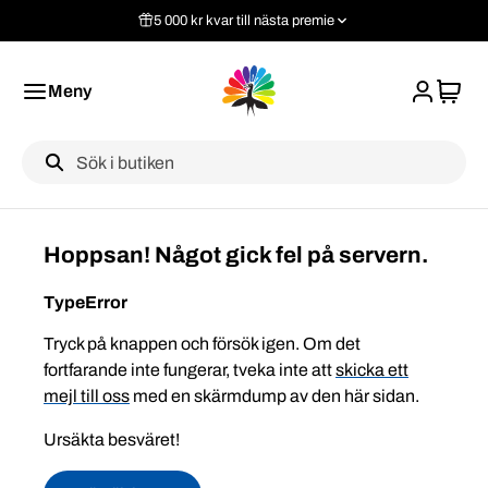
5 000 kr kvar till nästa premie
Meny
Label
Hoppsan! Något gick fel på servern.
TypeError
Tryck på knappen och försök igen. Om det
fortfarande inte fungerar, tveka inte att
skicka ett
mejl till oss
med en skärmdump av den här sidan.
Ursäkta besväret!