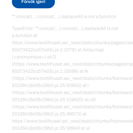
Försök igen!
"".concat(...).concat(...).replaceAll is not a function
TypeError: "".concat(...).concat(...).replaceAll is not
a function at
https://www.textilhuset.se/_next/static/chunks/pages/c
60d73422cc57ed3c.js:1:10791 at Array.map
(<anonymous>) at O
(https://www.textilhuset.se/_next/static/chunks/pages/
60d73422cc57ed3c.js:1:10598) at lk
(https://www.textilhuset.se/_next/static/chunks/framewor
20126418c06c39b0.js:25:60903) at i
(https://www.textilhuset.se/_next/static/chunks/framewor
20126418c06c39b0.js:25:119420) at uD
(https://www.textilhuset.se/_next/static/chunks/framewor
20126418c06c39b0.js:25:99073) at
https://www.textilhuset.se/_next/static/chunks/framework
20126418c06c39b0.js:25:98940 at uI