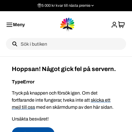
5 000 kr kvar till nästa premie
Meny
Label
Hoppsan! Något gick fel på servern.
TypeError
Tryck på knappen och försök igen. Om det
fortfarande inte fungerar, tveka inte att
skicka ett
mejl till oss
med en skärmdump av den här sidan.
Ursäkta besväret!