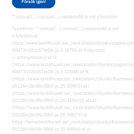
Försök igen!
"".concat(...).concat(...).replaceAll is not a function
TypeError: "".concat(...).concat(...).replaceAll is not
a function at
https://www.textilhuset.se/_next/static/chunks/pages/c
60d73422cc57ed3c.js:1:10791 at Array.map
(<anonymous>) at O
(https://www.textilhuset.se/_next/static/chunks/pages/
60d73422cc57ed3c.js:1:10598) at lk
(https://www.textilhuset.se/_next/static/chunks/framewor
20126418c06c39b0.js:25:60903) at i
(https://www.textilhuset.se/_next/static/chunks/framewor
20126418c06c39b0.js:25:119420) at uD
(https://www.textilhuset.se/_next/static/chunks/framewor
20126418c06c39b0.js:25:99073) at
https://www.textilhuset.se/_next/static/chunks/framework
20126418c06c39b0.js:25:98940 at uI