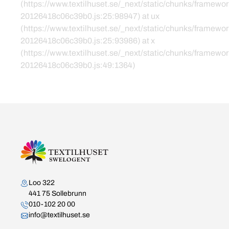
(https://www.textilhuset.se/_next/static/chunks/framewor
20126418c06c39b0.js:25:98947) at ux
(https://www.textilhuset.se/_next/static/chunks/framewor
20126418c06c39b0.js:25:93986) at x
(https://www.textilhuset.se/_next/static/chunks/framewor
20126418c06c39b0.js:49:1364)
Kontakta oss
Loo 322
441 75 Sollebrunn
010-102 20 00
info@textilhuset.se