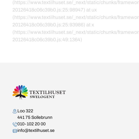
(https://www.textilhuset.se/_next/static/chunks/framewor
20126418c06c39b0.js:25:98947) at ux
(https://www.textilhuset.se/_next/static/chunks/framewor
20126418c06c39b0.js:25:93986) at x
(https://www.textilhuset.se/_next/static/chunks/framewor
20126418c06c39b0.js:49:1364)
Kontakta oss
Loo 322
441 75 Sollebrunn
010-102 20 00
info@textilhuset.se