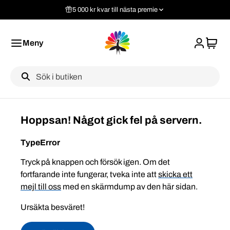
5 000 kr kvar till nästa premie
Meny
Label
Hoppsan! Något gick fel på servern.
TypeError
Tryck på knappen och försök igen. Om det
fortfarande inte fungerar, tveka inte att
skicka ett
mejl till oss
med en skärmdump av den här sidan.
Ursäkta besväret!