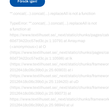
Försök igen!
"".concat(...).concat(...).replaceAll is not a function
TypeError: "".concat(...).concat(...).replaceAll is not
a function at
https://www.textilhuset.se/_next/static/chunks/pages/c
60d73422cc57ed3c.js:1:10791 at Array.map
(<anonymous>) at O
(https://www.textilhuset.se/_next/static/chunks/pages/
60d73422cc57ed3c.js:1:10598) at lk
(https://www.textilhuset.se/_next/static/chunks/framewor
20126418c06c39b0.js:25:60903) at i
(https://www.textilhuset.se/_next/static/chunks/framewor
20126418c06c39b0.js:25:119420) at uD
(https://www.textilhuset.se/_next/static/chunks/framewor
20126418c06c39b0.js:25:99073) at
https://www.textilhuset.se/_next/static/chunks/framework
20126418c06c39b0.js:25:98940 at uI