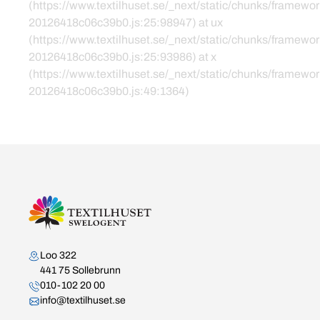
(https://www.textilhuset.se/_next/static/chunks/framewor
20126418c06c39b0.js:25:98947) at ux
(https://www.textilhuset.se/_next/static/chunks/framewor
20126418c06c39b0.js:25:93986) at x
(https://www.textilhuset.se/_next/static/chunks/framewor
20126418c06c39b0.js:49:1364)
Kontakta oss
Loo 322
441 75 Sollebrunn
010-102 20 00
info@textilhuset.se