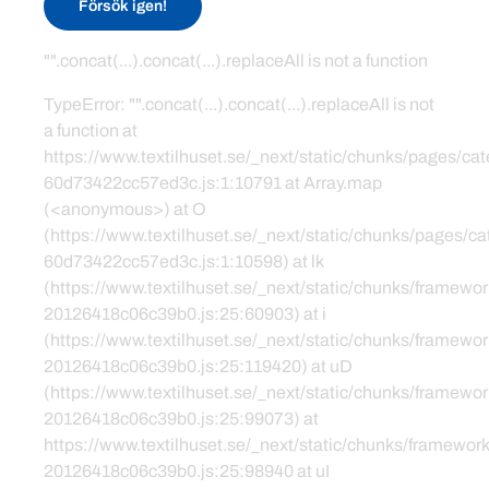
Försök igen!
"".concat(...).concat(...).replaceAll is not a function
TypeError: "".concat(...).concat(...).replaceAll is not
a function at
https://www.textilhuset.se/_next/static/chunks/pages/c
60d73422cc57ed3c.js:1:10791 at Array.map
(<anonymous>) at O
(https://www.textilhuset.se/_next/static/chunks/pages/
60d73422cc57ed3c.js:1:10598) at lk
(https://www.textilhuset.se/_next/static/chunks/framewor
20126418c06c39b0.js:25:60903) at i
(https://www.textilhuset.se/_next/static/chunks/framewor
20126418c06c39b0.js:25:119420) at uD
(https://www.textilhuset.se/_next/static/chunks/framewor
20126418c06c39b0.js:25:99073) at
https://www.textilhuset.se/_next/static/chunks/framework
20126418c06c39b0.js:25:98940 at uI