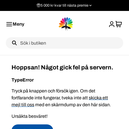
5 000 kr kvar till nästa premie
Meny
Label
Hoppsan! Något gick fel på servern.
TypeError
Tryck på knappen och försök igen. Om det
fortfarande inte fungerar, tveka inte att
skicka ett
mejl till oss
med en skärmdump av den här sidan.
Ursäkta besväret!