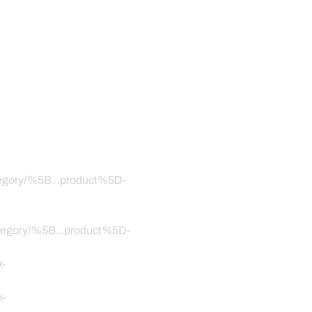
ategory/%5B...product%5D-
category/%5B...product%5D-
k-
k-