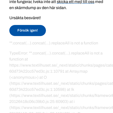
inte fungerar, tveka inte att
skicka ett mejl till oss
med
en skärmdump av den här sidan.
Ursäkta besväret!
Försök igen!
"".concat(...).concat(...).replaceAll is not a function
TypeError: "".concat(...).concat(...).replaceAll is not a
function at
https://www.textilhuset.se/_next/static/chunks/pages/c
60d73422cc57ed3c.js:1:10791 at Array.map
(<anonymous>) at O
(https://www.textilhuset.se/_next/static/chunks/pages/
60d73422cc57ed3c.js:1:10598) at lk
(https://www.textilhuset.se/_next/static/chunks/framewor
20126418c06c39b0.js:25:60903) at i
(https://www.textilhuset.se/_next/static/chunks/framewor