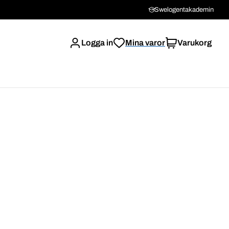
Swelogentakademin
Logga in
Mina varor
Varukorg