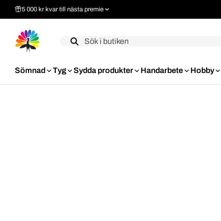
5 000 kr kvar till nästa premie
Label
Sömnad
Tyg
Sydda produkter
Handarbete
Hobby