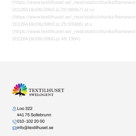
(https://www.textilhuset.se/_next/static/chunks/framewor
20126418c06c39b0.js:25:98947) at ux
(https://www.textilhuset.se/_next/static/chunks/framewor
20126418c06c39b0.js:25:93986) at x
(https://www.textilhuset.se/_next/static/chunks/framewor
20126418c06c39b0.js:49:1364)
Kontakta oss
Loo 322
441 75 Sollebrunn
010-102 20 00
info@textilhuset.se