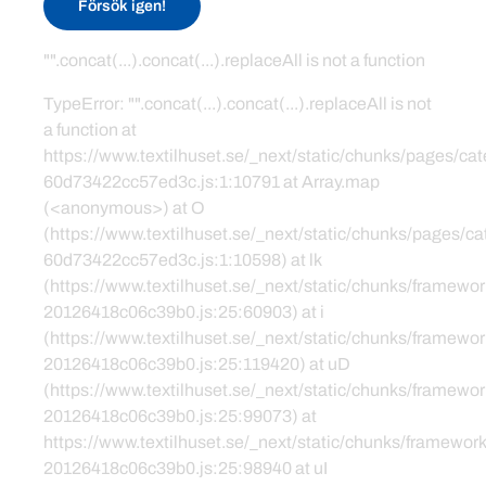
Försök igen!
"".concat(...).concat(...).replaceAll is not a function
TypeError: "".concat(...).concat(...).replaceAll is not
a function at
https://www.textilhuset.se/_next/static/chunks/pages/c
60d73422cc57ed3c.js:1:10791 at Array.map
(<anonymous>) at O
(https://www.textilhuset.se/_next/static/chunks/pages/
60d73422cc57ed3c.js:1:10598) at lk
(https://www.textilhuset.se/_next/static/chunks/framewor
20126418c06c39b0.js:25:60903) at i
(https://www.textilhuset.se/_next/static/chunks/framewor
20126418c06c39b0.js:25:119420) at uD
(https://www.textilhuset.se/_next/static/chunks/framewor
20126418c06c39b0.js:25:99073) at
https://www.textilhuset.se/_next/static/chunks/framework
20126418c06c39b0.js:25:98940 at uI