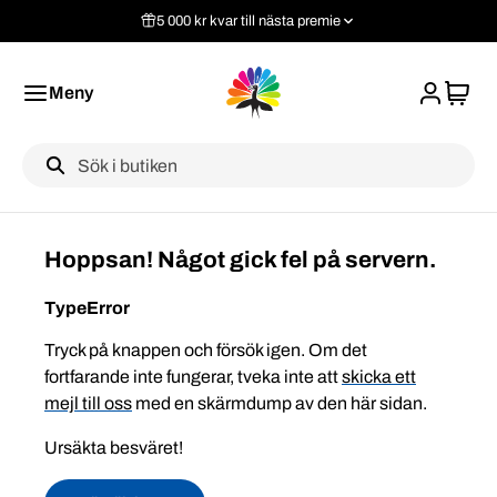
5 000 kr kvar till nästa premie
Meny
Label
Hoppsan! Något gick fel på servern.
TypeError
Tryck på knappen och försök igen. Om det
fortfarande inte fungerar, tveka inte att
skicka ett
mejl till oss
med en skärmdump av den här sidan.
Ursäkta besväret!