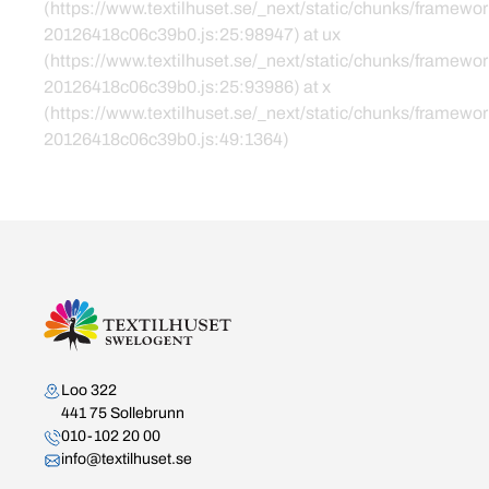
(https://www.textilhuset.se/_next/static/chunks/framewor
20126418c06c39b0.js:25:98947) at ux
(https://www.textilhuset.se/_next/static/chunks/framewor
20126418c06c39b0.js:25:93986) at x
(https://www.textilhuset.se/_next/static/chunks/framewor
20126418c06c39b0.js:49:1364)
Kontakta oss
Loo 322
441 75 Sollebrunn
010-102 20 00
info@textilhuset.se