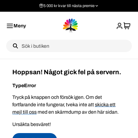
5 000 kr kvar till nästa premie
Meny
Label
Hoppsan! Något gick fel på servern.
TypeError
Tryck på knappen och försök igen. Om det
fortfarande inte fungerar, tveka inte att
skicka ett
mejl till oss
med en skärmdump av den här sidan.
Ursäkta besväret!