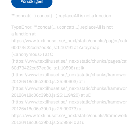
Försök igen!
"".concat(...).concat(...).replaceAll is not a function
TypeError: "".concat(...).concat(...).replaceAll is not
a function at
https://www.textilhuset.se/_next/static/chunks/pages/c
60d73422cc57ed3c.js:1:10791 at Array.map
(<anonymous>) at O
(https://www.textilhuset.se/_next/static/chunks/pages/
60d73422cc57ed3c.js:1:10598) at lk
(https://www.textilhuset.se/_next/static/chunks/framewor
20126418c06c39b0.js:25:60903) at i
(https://www.textilhuset.se/_next/static/chunks/framewor
20126418c06c39b0.js:25:119420) at uD
(https://www.textilhuset.se/_next/static/chunks/framewor
20126418c06c39b0.js:25:99073) at
https://www.textilhuset.se/_next/static/chunks/framework
20126418c06c39b0.js:25:98940 at uI